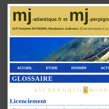
mj
mj
-atlantique.fr et
-perpign
SCP Delphine RAYMOND, Mandataire Judiciaire.
Etude principale à La
ACCUEIL
ETUDE
DOSSIER
ACTI
GLOSSAIRE
A
B
C
D
E
F
G
H
I
J
K
L
M
N
O
P
Licenciement