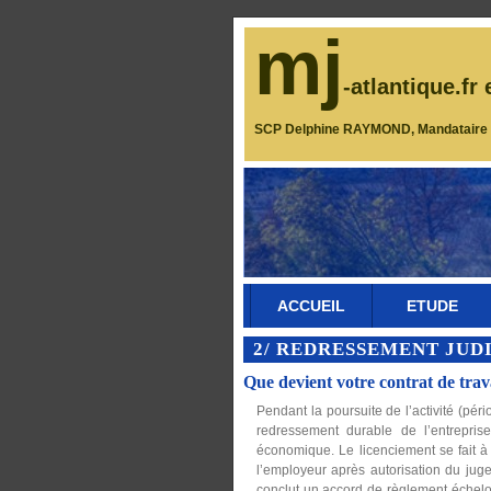
mj
-atlantique.fr 
SCP Delphine RAYMOND, Mandataire J
ACCUEIL
ETUDE
2/ REDRESSEMENT JUD
Que devient votre contrat de trav
Pendant la poursuite de l’activité (péri
redressement durable de l’entrepris
économique. Le licenciement se fait à l’
l’employeur après autorisation du ju
conclut un accord de règlement échelo