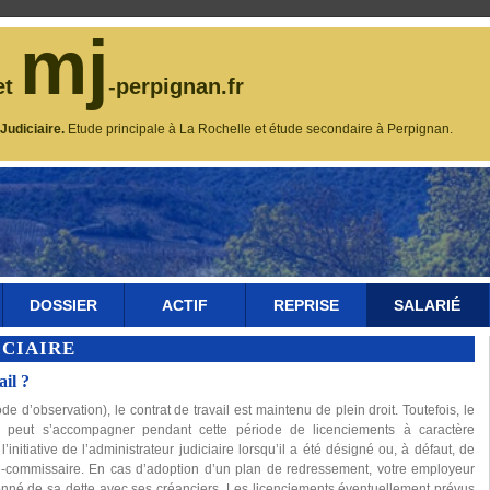
mj
et
-perpignan.fr
udiciaire.
Etude principale à La Rochelle et étude secondaire à Perpignan.
DOSSIER
ACTIF
REPRISE
SALARIÉ
ICIAIRE
ail ?
ode d’observation), le contrat de travail est maintenu de plein droit. Toutefois, le
e peut s’accompagner pendant cette période de licenciements à caractère
initiative de l’administrateur judiciaire lorsqu’il a été désigné ou, à défaut, de
ge-commissaire. En cas d’adoption d’un plan de redressement, votre employeur
nné de sa dette avec ses créanciers. Les licenciements éventuellement prévus