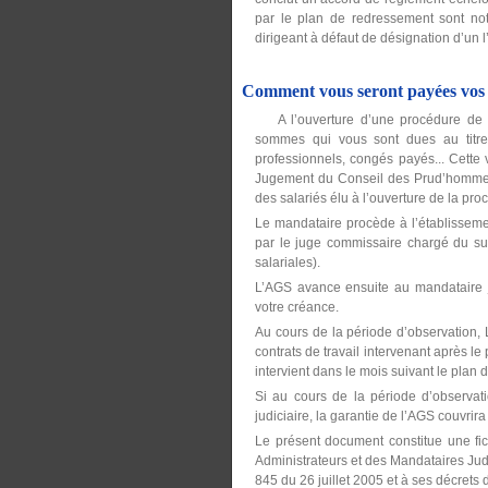
par le plan de redressement sont noti
dirigeant à défaut de désignation d’un l
Comment vous seront payées vos c
A l’ouverture d’une procédure de re
sommes qui vous sont dues au titre d
professionnels, congés payés... Cette vé
Jugement du Conseil des Prud’hommes..)
des salariés élu à l’ouverture de la pro
Le mandataire procède à l’établissemen
par le juge commissaire chargé du sui
salariales).
L’AGS avance ensuite au mandataire j
votre créance.
Au cours de la période d’observation, 
contrats de travail intervenant après l
intervient dans le mois suivant le plan 
Si au cours de la période d’observati
judiciaire, la garantie de l’AGS couvr
Le présent document constitue une fic
Administrateurs et des Mandataires Judic
845 du 26 juillet 2005 et à ses décrets