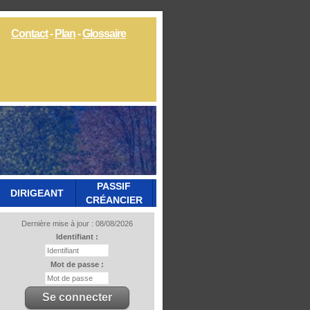
Contact
-
Plan
-
Glossaire
PASSIF
DIRIGEANT
CRÉANCIER
Dernière mise à jour : 08/08/2026
Identifiant :
Mot de passe :