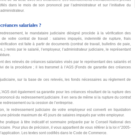
fiés dans le mois de son prononcé par l’administrateur et sur l’initiative du
’administrateur.
réances salariales ?
dressement, le mandataire judiciaire désigné procède à la vérification des
e votre contrat de travail : salaires impayés, indemnité de rupture, frais
rification est faite à partir de documents (contrat de travail, bulletins de paie,
 remis par le salarié, l’employeur, l’administrateur judiciaire, le représentant
cédure.
t des relevés de créances salariales visés par le représentant des salariés et
vi de la procédure ; il les transmet à l’AGS (Fonds de garantie des créances
udiciaire, sur la base de ces relevés, les fonds nécessaires au règlement de
L’AGS doit également sa garantie pour les créances résultant de la rupture des
e prononcé du redressement judiciaire. Il en sera de même si la rupture du contrat
de redressement ou la cession de l’entreprise.
on, le redressement judiciaire de votre employeur est converti en liquidation
ira une période maximum de 45 jours de salaires impayés par votre employeur.
he pratique à titre indicatif et sommaire préparée par le Conseil National des
iaire. Pour plus de précision, il vous appartient de vous référer à la loi n°2005-
 d’application. Les textes sont codifiés dans le Code de Commerce.