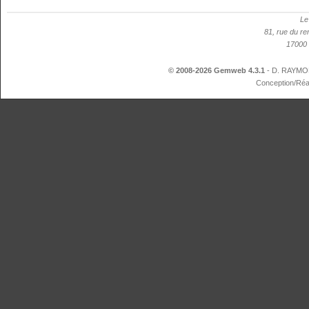
Le
81, rue du re
17000 
© 2008-2026 Gemweb 4.3.1
- D. RAYMON
Conception/Réa