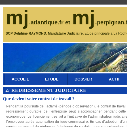
mj
mj
-atlantique.fr et
-perpignan.
SCP Delphine RAYMOND, Mandataire Judiciaire.
Etude principale à La Roch
ACCUEIL
ETUDE
DOSSIER
ACTIF
2/ REDRESSEMENT JUDICIAIRE
Que devient votre contrat de travail ?
Pendant la poursuite de l’activité (période d’observation), le contrat de travail
redressement durable de l’entreprise peut s’accompagner pendant cette
économique. Le licenciement se fait à l’initiative de l’administrateur judiciair
l’employeur après autorisation du juge-commissaire. En cas d’adoption d’u
conclut un accord de règlement échelonné de sa dette avec ses créanciers. 