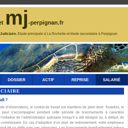
mj
et
-perpignan.fr
udiciaire.
Etude principale à La Rochelle et étude secondaire à Perpignan.
DOSSIER
ACTIF
REPRISE
SALARIÉ
ICIAIRE
ail ?
ode d’observation), le contrat de travail est maintenu de plein droit. Toutefois, le
e peut s’accompagner pendant cette période de licenciements à caractère
initiative de l’administrateur judiciaire lorsqu’il a été désigné ou, à défaut, de
ge-commissaire. En cas d’adoption d’un plan de redressement, votre employeur
nné de sa dette avec ses créanciers. Les licenciements éventuellement prévus