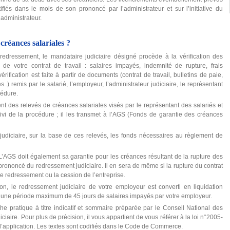
fiés dans le mois de son prononcé par l’administrateur et sur l’initiative du
’administrateur.
réances salariales ?
dressement, le mandataire judiciaire désigné procède à la vérification des
e votre contrat de travail : salaires impayés, indemnité de rupture, frais
rification est faite à partir de documents (contrat de travail, bulletins de paie,
 remis par le salarié, l’employeur, l’administrateur judiciaire, le représentant
cédure.
t des relevés de créances salariales visés par le représentant des salariés et
vi de la procédure ; il les transmet à l’AGS (Fonds de garantie des créances
udiciaire, sur la base de ces relevés, les fonds nécessaires au règlement de
L’AGS doit également sa garantie pour les créances résultant de la rupture des
e prononcé du redressement judiciaire. Il en sera de même si la rupture du contrat
de redressement ou la cession de l’entreprise.
on, le redressement judiciaire de votre employeur est converti en liquidation
ira une période maximum de 45 jours de salaires impayés par votre employeur.
he pratique à titre indicatif et sommaire préparée par le Conseil National des
iaire. Pour plus de précision, il vous appartient de vous référer à la loi n°2005-
 d’application. Les textes sont codifiés dans le Code de Commerce.