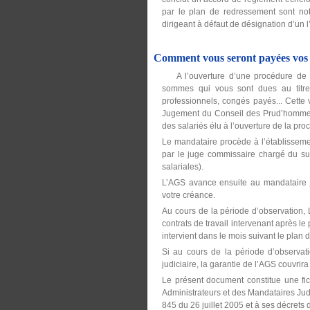
par le plan de redressement sont noti
dirigeant à défaut de désignation d’un l
Comment vous seront payées vos c
A l’ouverture d’une procédure de re
sommes qui vous sont dues au titre d
professionnels, congés payés... Cette vé
Jugement du Conseil des Prud’hommes..)
des salariés élu à l’ouverture de la pro
Le mandataire procède à l’établissemen
par le juge commissaire chargé du sui
salariales).
L’AGS avance ensuite au mandataire j
votre créance.
Au cours de la période d’observation, 
contrats de travail intervenant après l
intervient dans le mois suivant le plan 
Si au cours de la période d’observati
judiciaire, la garantie de l’AGS couvr
Le présent document constitue une fic
Administrateurs et des Mandataires Judic
845 du 26 juillet 2005 et à ses décrets