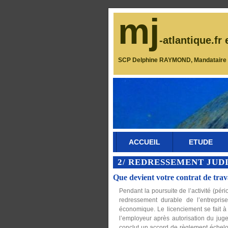
mj
-atlantique.fr 
SCP Delphine RAYMOND, Mandataire J
ACCUEIL
ETUDE
2/ REDRESSEMENT JUD
Que devient votre contrat de trav
Pendant la poursuite de l’activité (péri
redressement durable de l’entrepris
économique. Le licenciement se fait à l’
l’employeur après autorisation du ju
conclut un accord de règlement échelo