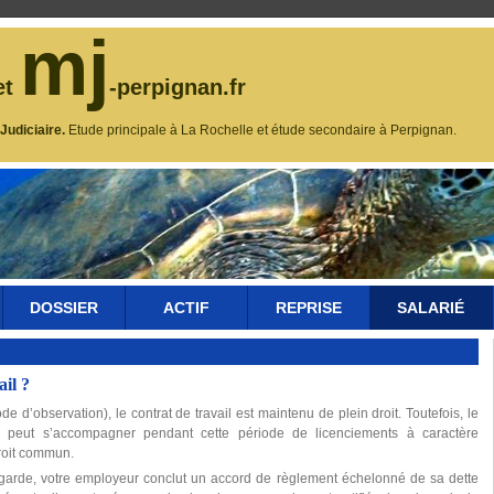
mj
et
-perpignan.fr
udiciaire.
Etude principale à La Rochelle et étude secondaire à Perpignan.
DOSSIER
ACTIF
REPRISE
SALARIÉ
ail ?
ode d’observation), le contrat de travail est maintenu de plein droit. Toutefois, le
e peut s’accompagner pendant cette période de licenciements à caractère
roit commun.
garde, votre employeur conclut un accord de règlement échelonné de sa dette