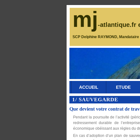
mj
-atlantique.fr 
SCP Delphine RAYMOND, Mandataire J
ACCUEIL
ETUDE
1/ SAUVEGARDE
Que devient votre contrat de trav
Pendant la poursuite de l’activité (péri
redressement durable de l’entrepris
économique obéissant aux règles du d
En cas d’adoption d’un plan de sauve