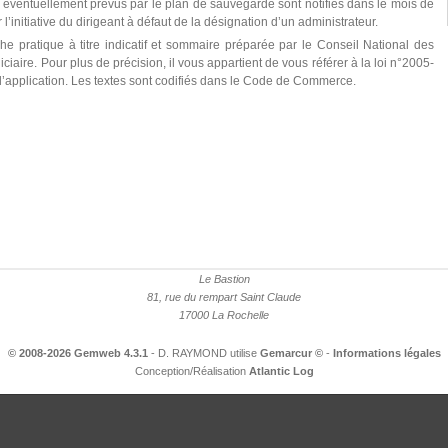
 éventuellement prévus par le plan de sauvegarde sont notifiés dans le mois de
l’initiative du dirigeant à défaut de la désignation d’un administrateur.
he pratique à titre indicatif et sommaire préparée par le Conseil National des
iaire. Pour plus de précision, il vous appartient de vous référer à la loi n°2005-
 d’application. Les textes sont codifiés dans le Code de Commerce.
Le Bastion
81, rue du rempart Saint Claude
17000 La Rochelle
© 2008-2026 Gemweb 4.3.1
- D. RAYMOND utilise
Gemarcur ©
-
Informations légales
Conception/Réalisation
Atlantic Log