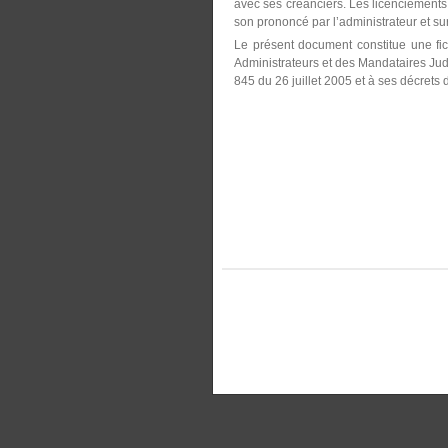
avec ses créanciers. Les licenciements
son prononcé par l’administrateur et sur 
Le présent document constitue une fic
Administrateurs et des Mandataires Judic
845 du 26 juillet 2005 et à ses décrets