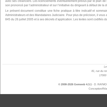
avec ses créanciers. Les licenciements éventuellement prévus par le plan de 
son prononcé par l’administrateur et sur l’initiative du dirigeant à défaut de la 
Le présent document constitue une fiche pratique à titre indicatif et somma
Administrateurs et des Mandataires Judiciaire. Pour plus de précision, il vous a
845 du 26 juillet 2005 et à ses décrets d’application. Les textes sont codifié
Le
81, rue du re
17000 
© 2008-2026 Gemweb 4.3.1
- D. RAYMON
Conception/Réa