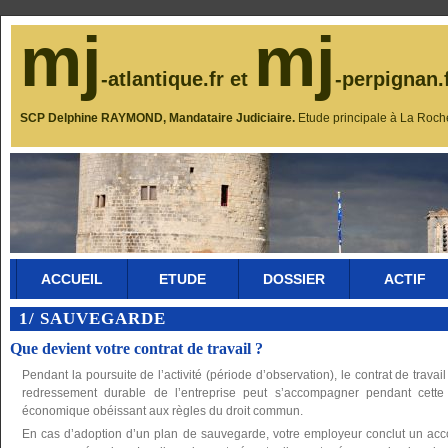
mj
mj
-atlantique.fr et
-perpignan.
SCP Delphine RAYMOND, Mandataire Judiciaire.
Etude principale à La Roch
ACCUEIL
ETUDE
DOSSIER
ACTIF
1/ SAUVEGARDE
Que devient votre contrat de travail ?
Pendant la poursuite de l’activité (période d’observation), le contrat de travail
redressement durable de l’entreprise peut s’accompagner pendant cette
économique obéissant aux règles du droit commun.
En cas d’adoption d’un plan de sauvegarde, votre employeur conclut un ac