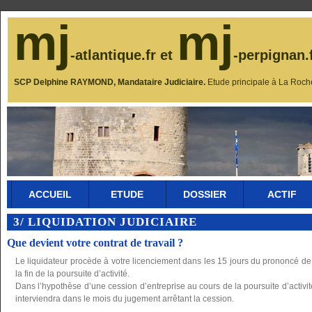
mj
mj
-atlantique.fr et
-perpignan.
SCP Delphine RAYMOND, Mandataire Judiciaire.
Etude principale à La Roch
ACCUEIL
ETUDE
DOSSIER
ACTIF
3/ LIQUIDATION JUDICIAIRE
Que devient votre contrat de travail ?
Le liquidateur procède à votre licenciement dans les 15 jours du prononcé de l
la fin de la poursuite d’activité.
Dans l’hypothèse d’une cession d’entreprise au cours de la poursuite d’activit
interviendra dans le mois du jugement arrêtant la cession.