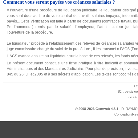
Comment vous seront payées vos créances salariales ?
A l’ouverture d’une procédure de liquidation judiciaire, le liquidateur désign
vous sont dues au titre de votre contrat de travail : salaires impayés, indemnit
payés... Cette vérification est faite à partir de documents (contrat de travail,
Prud’hommes..) remis par le salarié, l’employeur, l’administrateur judicia
l’ouverture de la procédure.
Le liquidateur procède à l’établissement des relevés de créances salariales vi
juge commissaire chargé du suivi de la procédure ; il les transmet à l’AGS (Fo
L’AGS avance ensuite au liquidateur, sur la base de ces relevés, les fonds né
Le présent document constitue une fiche pratique à titre indicatif et somma
Administrateurs et des Mandataires Judiciaire. Pour plus de précision, il vous a
845 du 26 juillet 2005 et à ses décrets d’application. Les textes sont codifié
Le
81, rue du re
17000 
© 2008-2026 Gemweb 4.3.1
- D. RAYMON
Conception/Réa