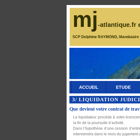
mj
-atlantique.fr 
SCP Delphine RAYMOND, Mandataire J
ACCUEIL
ETUDE
3/ LIQUIDATION JUDIC
Que devient votre contrat de trav
Le liquidateur procède à votre licencie
la fin de la poursuite d’activité.
Dans l’hypothèse d’une cession d’entrep
interviendra dans le mois du jugement a