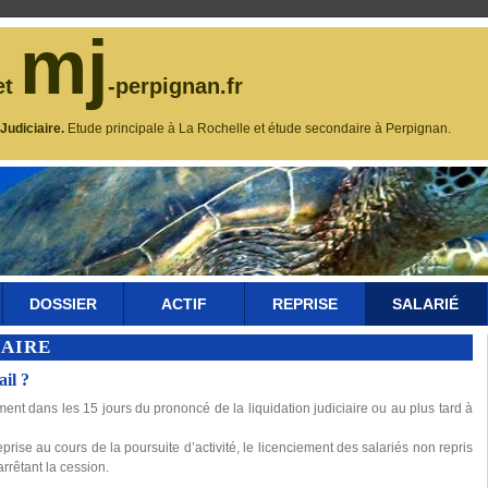
mj
et
-perpignan.fr
udiciaire.
Etude principale à La Rochelle et étude secondaire à Perpignan.
DOSSIER
ACTIF
REPRISE
SALARIÉ
IAIRE
ail ?
ment dans les 15 jours du prononcé de la liquidation judiciaire ou au plus tard à
rise au cours de la poursuite d’activité, le licenciement des salariés non repris
rrêtant la cession.