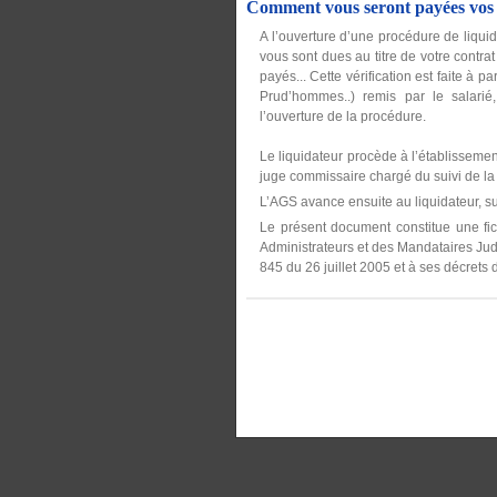
Comment vous seront payées vos c
A l’ouverture d’une procédure de liquid
vous sont dues au titre de votre contrat
payés... Cette vérification est faite à 
Prud’hommes..) remis par le salarié, 
l’ouverture de la procédure.
Le liquidateur procède à l’établissemen
juge commissaire chargé du suivi de la 
L’AGS avance ensuite au liquidateur, su
Le présent document constitue une fic
Administrateurs et des Mandataires Judic
845 du 26 juillet 2005 et à ses décrets