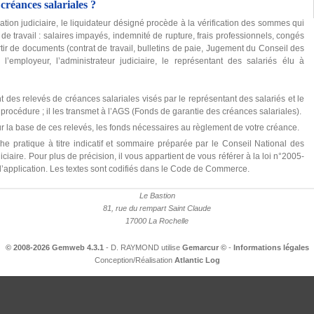
réances salariales ?
ation judiciaire, le liquidateur désigné procède à la vérification des sommes qui
 de travail : salaires impayés, indemnité de rupture, frais professionnels, congés
partir de documents (contrat de travail, bulletins de paie, Jugement du Conseil des
l’employeur, l’administrateur judiciaire, le représentant des salariés élu à
t des relevés de créances salariales visés par le représentant des salariés et le
procédure ; il les transmet à l’AGS (Fonds de garantie des créances salariales).
r la base de ces relevés, les fonds nécessaires au règlement de votre créance.
he pratique à titre indicatif et sommaire préparée par le Conseil National des
iaire. Pour plus de précision, il vous appartient de vous référer à la loi n°2005-
 d’application. Les textes sont codifiés dans le Code de Commerce.
Le Bastion
81, rue du rempart Saint Claude
17000 La Rochelle
© 2008-2026 Gemweb 4.3.1
- D. RAYMOND utilise
Gemarcur ©
-
Informations légales
Conception/Réalisation
Atlantic Log