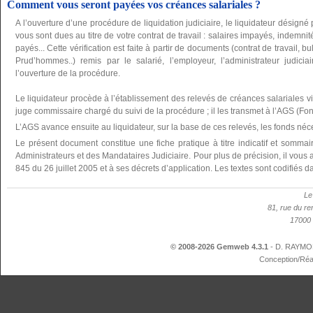
Comment vous seront payées vos créances salariales ?
A l’ouverture d’une procédure de liquidation judiciaire, le liquidateur désign
vous sont dues au titre de votre contrat de travail : salaires impayés, indemnit
payés... Cette vérification est faite à partir de documents (contrat de travail,
Prud’hommes..) remis par le salarié, l’employeur, l’administrateur judicia
l’ouverture de la procédure.
Le liquidateur procède à l’établissement des relevés de créances salariales vi
juge commissaire chargé du suivi de la procédure ; il les transmet à l’AGS (Fo
L’AGS avance ensuite au liquidateur, sur la base de ces relevés, les fonds né
Le présent document constitue une fiche pratique à titre indicatif et somma
Administrateurs et des Mandataires Judiciaire. Pour plus de précision, il vous a
845 du 26 juillet 2005 et à ses décrets d’application. Les textes sont codifié
Le
81, rue du re
17000 
© 2008-2026 Gemweb 4.3.1
- D. RAYMON
Conception/Réa