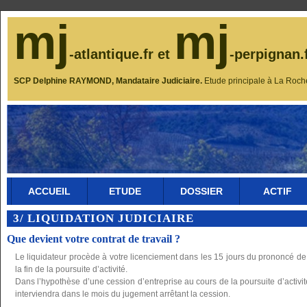
mj
mj
-atlantique.fr et
-perpignan.
SCP Delphine RAYMOND, Mandataire Judiciaire.
Etude principale à La Roch
ACCUEIL
ETUDE
DOSSIER
ACTIF
3/ LIQUIDATION JUDICIAIRE
Que devient votre contrat de travail ?
Le liquidateur procède à votre licenciement dans les 15 jours du prononcé de l
la fin de la poursuite d’activité.
Dans l’hypothèse d’une cession d’entreprise au cours de la poursuite d’activit
interviendra dans le mois du jugement arrêtant la cession.