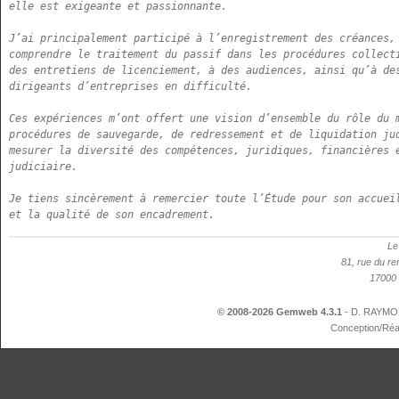
elle est exigeante et passionnante.

J’ai principalement participé à l’enregistrement des créances, 
comprendre le traitement du passif dans les procédures collecti
des entretiens de licenciement, à des audiences, ainsi qu’à des
dirigeants d’entreprises en difficulté. 

Ces expériences m’ont offert une vision d’ensemble du rôle du m
procédures de sauvegarde, de redressement et de liquidation jud
mesurer la diversité des compétences, juridiques, financières e
judiciaire.

Je tiens sincèrement à remercier toute l’Étude pour son accueil
et la qualité de son encadrement.
Le
81, rue du re
17000 
© 2008-2026 Gemweb 4.3.1
- D. RAYMON
Conception/Réa