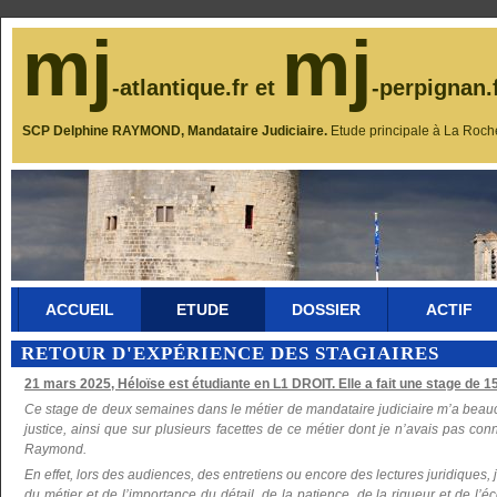
mj
mj
-atlantique.fr et
-perpignan.
SCP Delphine RAYMOND, Mandataire Judiciaire.
Etude principale à La Roch
ACCUEIL
ETUDE
DOSSIER
ACTIF
RETOUR D'EXPÉRIENCE DES STAGIAIRES
21 mars 2025, Héloïse est étudiante en L1 DROIT. Elle a fait une stage de 15 
Ce stage de deux semaines dans le métier de mandataire judiciaire m’a beauco
justice, ainsi que sur plusieurs facettes de ce métier dont je n’avais pas co
Raymond.
En effet, lors des audiences, des entretiens ou encore des lectures juridiques
du métier et de l’importance du détail, de la patience, de la rigueur et de l’