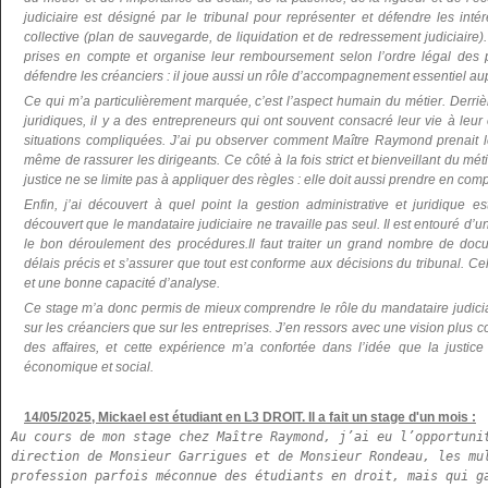
judiciaire est désigné par le tribunal pour représenter et défendre les in
collective (plan de sauvegarde, de liquidation et de redressement judiciaire).
prises en compte et organise leur remboursement selon l’ordre légal des p
défendre les créanciers : il joue aussi un rôle d’accompagnement essentiel aupr
Ce qui m’a particulièrement marquée, c’est l’aspect humain du métier. Derrière
juridiques, il y a des entrepreneurs qui ont souvent consacré leur vie à leur
situations compliquées. J’ai pu observer comment Maître Raymond prenait le
même de rassurer les dirigeants. Ce côté à la fois strict et bienveillant du méti
justice ne se limite pas à appliquer des règles : elle doit aussi prendre en com
Enfin, j’ai découvert à quel point la gestion administrative et juridique e
découvert que le mandataire judiciaire ne travaille pas seul. Il est entouré d’
le bon déroulement des procédures.Il faut traiter un grand nombre de docu
délais précis et s’assurer que tout est conforme aux décisions du tribunal. 
et une bonne capacité d’analyse.
Ce stage m’a donc permis de mieux comprendre le rôle du mandataire judiciair
sur les créanciers que sur les entreprises. J’en ressors avec une vision plus c
des affaires, et cette expérience m’a confortée dans l’idée que la justice
économique et social.
14/05/2025, Mickael est étudiant en L3 DROIT. Il a fait un stage d'un mois :
Au cours de mon stage chez Maître Raymond, j’ai eu l’opportunit
direction de Monsieur Garrigues et de Monsieur Rondeau, les mul
profession parfois méconnue des étudiants en droit, mais qui ga