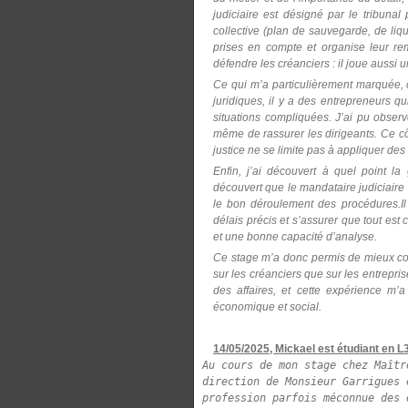
judiciaire est désigné par le tribuna
collective (plan de sauvegarde, de liqu
prises en compte et organise leur re
défendre les créanciers : il joue aussi
Ce qui m’a particulièrement marquée, c’
juridiques, il y a des entrepreneurs q
situations compliquées. J’ai pu obser
même de rassurer les dirigeants. Ce côté
justice ne se limite pas à appliquer des
Enfin, j’ai découvert à quel point la
découvert que le mandataire judiciaire 
le bon déroulement des procédures.Il
délais précis et s’assurer que tout es
et une bonne capacité d’analyse.
Ce stage m’a donc permis de mieux comp
sur les créanciers que sur les entrepri
des affaires, et cette expérience m’a
économique et social.
14/05/2025, Mickael est étudiant en L3 
Au cours de mon stage chez Maîtr
direction de Monsieur Garrigues 
profession parfois méconnue des 