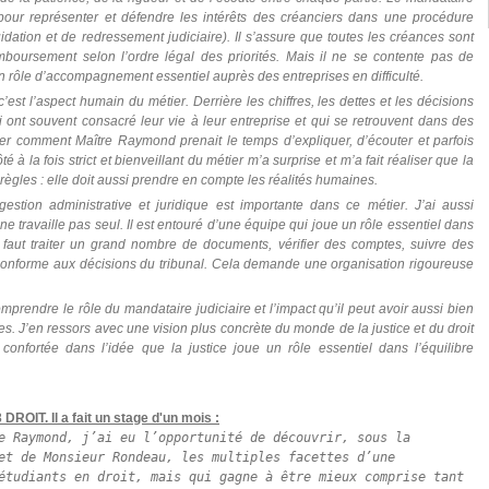
l pour représenter et défendre les intérêts des créanciers dans une procédure
idation et de redressement judiciaire). Il s’assure que toutes les créances sont
mboursement selon l’ordre légal des priorités. Mais il ne se contente pas de
 un rôle d’accompagnement essentiel auprès des entreprises en difficulté.
est l’aspect humain du métier. Derrière les chiffres, les dettes et les décisions
ui ont souvent consacré leur vie à leur entreprise et qui se retrouvent dans des
ver comment Maître Raymond prenait le temps d’expliquer, d’écouter et parfois
 à la fois strict et bienveillant du métier m’a surprise et m’a fait réaliser que la
 règles : elle doit aussi prendre en compte les réalités humaines.
 gestion administrative et juridique est importante dans ce métier. J’ai aussi
ne travaille pas seul. Il est entouré d’une équipe qui joue un rôle essentiel dans
 faut traiter un grand nombre de documents, vérifier des comptes, suivre des
t conforme aux décisions du tribunal. Cela demande une organisation rigoureuse
rendre le rôle du mandataire judiciaire et l’impact qu’il peut avoir aussi bien
ses. J’en ressors avec une vision plus concrète du monde de la justice et du droit
 confortée dans l’idée que la justice joue un rôle essentiel dans l’équilibre
DROIT. Il a fait un stage d'un mois :
e Raymond, j’ai eu l’opportunité de découvrir, sous la 
et de Monsieur Rondeau, les multiples facettes d’une 
étudiants en droit, mais qui gagne à être mieux comprise tant 