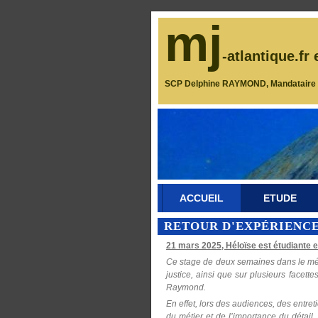
mj
-atlantique.fr 
SCP Delphine RAYMOND, Mandataire J
ACCUEIL
ETUDE
RETOUR D'EXPÉRIENCE
21 mars 2025, Héloïse est étudiante en
Ce stage de deux semaines dans le méti
justice, ainsi que sur plusieurs facet
Raymond.
En effet, lors des audiences, des entre
du métier et de l’importance du détail,