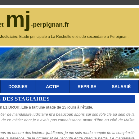
mj
et
-perpignan.fr
udiciaire.
Etude principale à La Rochelle et étude secondaire à Perpignan.
DOSSIER
ACTIF
REPRISE
SALARIÉ
 DES STAGIAIRES
 L1 DROIT. Elle a fait une stage de 15 jours à l'étude.
er de mandataire judiciaire m’a beaucoup appris sur son rôle clé au sein de la
tes de ce métier dont je n’avais pas connaissance avant d’être au côté de Maître
tiens ou encore des lectures juridiques, je me suis rendu compte de la complexité
 de la patience, de la rigueur et de l’écoute entre chaque partie. Le mandataire