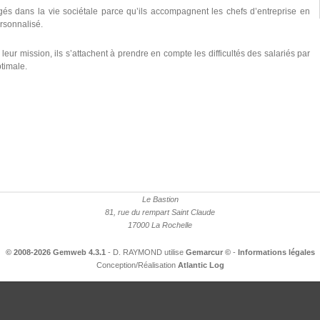
és dans la vie sociétale parce qu’ils accompagnent les chefs d’entreprise en
ersonnalisé.
ur mission, ils s’attachent à prendre en compte les difficultés des salariés par
ptimale.
Le Bastion
81, rue du rempart Saint Claude
17000 La Rochelle
© 2008-2026 Gemweb 4.3.1
- D. RAYMOND utilise
Gemarcur ©
-
Informations légales
Conception/Réalisation
Atlantic Log