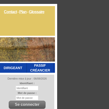
Contact
-
Plan
-
Glossaire
PASSIF
DIRIGEANT
CRÉANCIER
Dernière mise à jour : 06/08/2026
Identifiant :
Mot de passe :