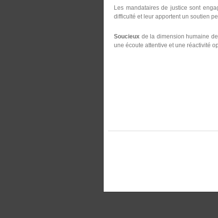
Les mandataires de justice sont engag
difficulté et leur apportent un soutien p
Soucieux
de la dimension humaine de le
une écoute attentive et une réactivité o