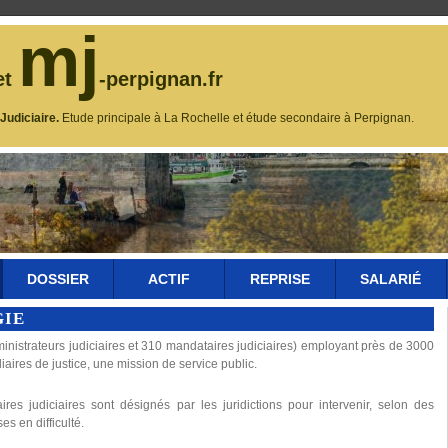
mj
et
-perpignan.fr
udiciaire.
Etude principale à La Rochelle et étude secondaire à Perpignan.
DOSSIER
ACTIF
REPRISE
SALARIÉ
GIE
nistrateurs judiciaires et 310 mandataires judiciaires) employant près de 3000
liaires de justice, une mission de service public.
ires judiciaires sont désignés par les juridictions pour intervenir, selon des
es en difficulté.