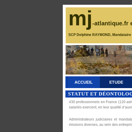
mj
-atlantique.fr 
SCP Delphine RAYMOND, Mandataire J
ACCUEIL
ETUDE
STATUT ET DÉONTOLO
430 professionnels en France (120 admi
salariés exercent, en leur qualité d’auxi
Administrateurs judiciaires et mandata
missions diverses, au sein des entrepris