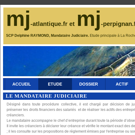
mj
mj
-atlantique.fr et
-perpignan.
SCP Delphine RAYMOND, Mandataire Judiciaire.
Etude principale à La Roch
ACCUEIL
ETUDE
DOSSIER
ACTIF
LE MANDATAIRE JUDICIAIRE
Désigné dans toute procédure collective, il est chargé par décision de ju
préserver les droits financiers des salariés et de réaliser les actifs des entrepr
créanciers.
Le mandataire accompagne le chef d’entreprise durant toute la période d’obse
Il invite les créanciers à déclarer leur créance et vérifie le montant exact des d
; il les consulte sur les propositions de règlement émises par l'entreprise ou s