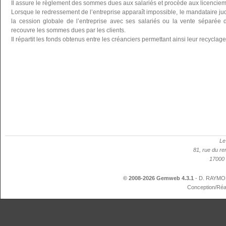
Il assure le règlement des sommes dues aux salariés et procède aux licenciemen
Lorsque le redressement de l’entreprise apparaît impossible, le mandataire ju
la cession globale de l’entreprise avec ses salariés ou la vente séparée d
recouvre les sommes dues par les clients.
Il répartit les fonds obtenus entre les créanciers permettant ainsi leur recyclag
Le
81, rue du re
17000 
© 2008-2026 Gemweb 4.3.1
- D. RAYMON
Conception/Réa