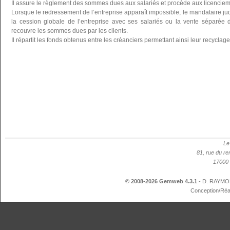
Il assure le règlement des sommes dues aux salariés et procède aux licenciemen
Lorsque le redressement de l’entreprise apparaît impossible, le mandataire ju
la cession globale de l’entreprise avec ses salariés ou la vente séparée d
recouvre les sommes dues par les clients.
Il répartit les fonds obtenus entre les créanciers permettant ainsi leur recyclag
Le
81, rue du re
17000 
© 2008-2026 Gemweb 4.3.1
- D. RAYMON
Conception/Réa