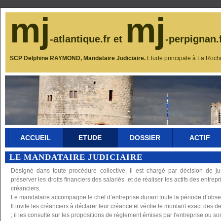
mj
mj
-atlantique.fr et
-perpignan.
SCP Delphine RAYMOND, Mandataire Judiciaire.
Etude principale à La Roch
ACCUEIL
ETUDE
DOSSIER
ACTIF
LE MANDATAIRE JUDICIAIRE
Désigné dans toute procédure collective, il est chargé par décision de ju
préserver les droits financiers des salariés et de réaliser les actifs des entrepr
créanciers.
Le mandataire accompagne le chef d’entreprise durant toute la période d’obse
Il invite les créanciers à déclarer leur créance et vérifie le montant exact des d
; il les consulte sur les propositions de règlement émises par l'entreprise ou s