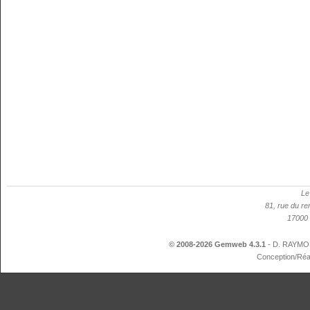
Le
81, rue du re
17000 
© 2008-2026 Gemweb 4.3.1
- D. RAYMON
Conception/Réa