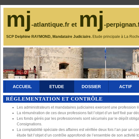
mj
mj
-atlantique.fr et
-perpignan.
SCP Delphine RAYMOND, Mandataire Judiciaire.
Etude principale à La Roch
ACCUEIL
ETUDE
DOSSIER
ACTIF
RÉGLEMENTATION ET CONTRÔLE
Les administrateurs et mandataires judiciaires exercent une profession l
La rémunération de ces deux professions fait l’objet d’un tarif fixé par déc
Les fonds gérés par les professionnels sont sécurisés par le dépôt oblig
Consignations.
La comptabilité spéciale des affaires est vérifiée deux fois l’an par un
étude fait l’objet d’un contrôle approfondi de l’ensemble de son activité to