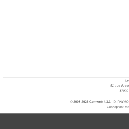
Le
81, rue du re
17000 
© 2008-2026 Gemweb 4.3.1
- D. RAYMON
Conception/Réa