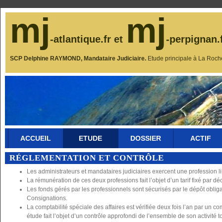
mj
mj
-atlantique.fr et
-perpignan.
SCP Delphine RAYMOND, Mandataire Judiciaire.
Etude principale à La Roch
ACCUEIL
ETUDE
DOSSIER
ACTIF
RÉGLEMENTATION ET CONTRÔLE
Les administrateurs et mandataires judiciaires exercent une profession l
La rémunération de ces deux professions fait l’objet d’un tarif fixé par déc
Les fonds gérés par les professionnels sont sécurisés par le dépôt oblig
Consignations.
La comptabilité spéciale des affaires est vérifiée deux fois l’an par un
étude fait l’objet d’un contrôle approfondi de l’ensemble de son activité to