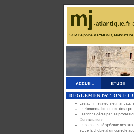
mj
-atlantique.fr 
SCP Delphine RAYMOND, Mandataire J
ACCUEIL
ETUDE
RÉGLEMENTATION ET 
Les administrateurs et mandataire
La rémunération de ces deux profess
Les fonds gérés par les professio
Consignations.
La comptabilité spéciale des affa
étude fait l’objet d’un contrôle ap