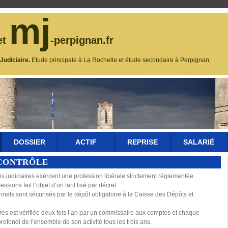
mj
et
-perpignan.fr
udiciaire.
Etude principale à La Rochelle et étude secondaire à Perpignan.
DOSSIER
ACTIF
REPRISE
SALARIÉ
CONTRÔLE
s judiciaires exercent une profession libérale strictement réglementée.
ions fait l’objet d’un tarif fixé par décret.
nnels sont sécurisés par le dépôt obligatoire à la Caisse des Dépôts et
ires est vérifiée deux fois l’an par un commissaire aux comptes et chaque
profondi de l’ensemble de son activité tous les trois ans.