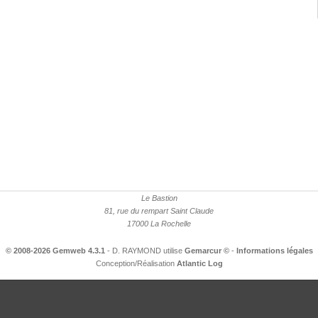
Le Bastion
81, rue du rempart Saint Claude
17000 La Rochelle
© 2008-2026 Gemweb 4.3.1
- D. RAYMOND utilise
Gemarcur ©
-
Informations légales
Conception/Réalisation
Atlantic Log