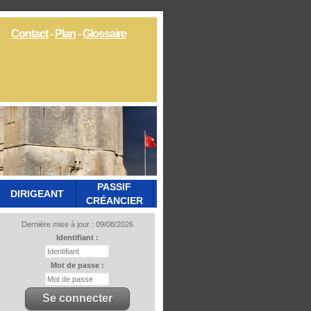
Contact
-
Plan
-
Glossaire
PASSIF
DIRIGEANT
CRÉANCIER
Dernière mise à jour : 09/08/2026
Identifiant :
Mot de passe :