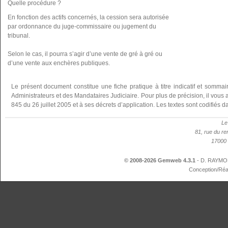
Quelle procédure ?
En fonction des actifs concernés, la cession sera autorisée
par ordonnance du juge-commissaire ou jugement du
tribunal.
Selon le cas, il pourra s’agir d’une vente de gré à gré ou
d’une vente aux enchères publiques.
Le présent document constitue une fiche pratique à titre indicatif et somma
Administrateurs et des Mandataires Judiciaire. Pour plus de précision, il vous a
845 du 26 juillet 2005 et à ses décrets d’application. Les textes sont codifié
Le
81, rue du re
17000 
© 2008-2026 Gemweb 4.3.1
- D. RAYMON
Conception/Réa