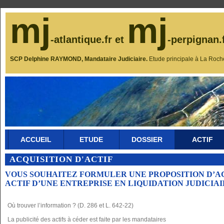
mj
mj
-atlantique.fr et
-perpignan.
SCP Delphine RAYMOND, Mandataire Judiciaire.
Etude principale à La Roch
ACCUEIL
ETUDE
DOSSIER
ACTIF
ACQUISITION D'ACTIF
VOUS SOUHAITEZ FORMULER UNE PROPOSITION D’A
ACTIF D’UNE ENTREPRISE EN LIQUIDATION JUDICIA
Où trouver l’information ? (D. 286 et L. 642-22)
La publicité des actifs à céder est faite par les mandataires