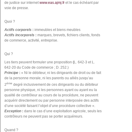
de justice sur internet
www.eas.ajmj.fr
et le cas échéant par
voie de presse.
Quoi ?
Actifs corporels
:
immeubles et biens meubles
Actifs incorporels
:
marques, brevets, fichiers clients, fonds
de commerce, activité, entreprise.
Qui ?
Les tiers peuvent formuler une proposition
(
L. 642-3 et L.
642-20 du Code de commerce ; D. 252.)
Principe
:
« Ni le débiteur, ni les dirigeants de droit ou de fait
de la personne morale, ni les parents ou alliés jusqu’au
ème
2
degré inclusivement de ces dirigeants ou du débiteur
personne physique, ni les personnes ayant ou ayant eu la
qualité de contrôleur au cours de la procédure, ne peuvent
acquérir directement ou par personne interposée des actifs
d’une société faisant l’objet d’une procédure collective ».
Exception
:
dans le cas d’une exploitation agricole, seuls les
contrôleurs ne peuvent pas se porter acquéreurs.
Quand ?