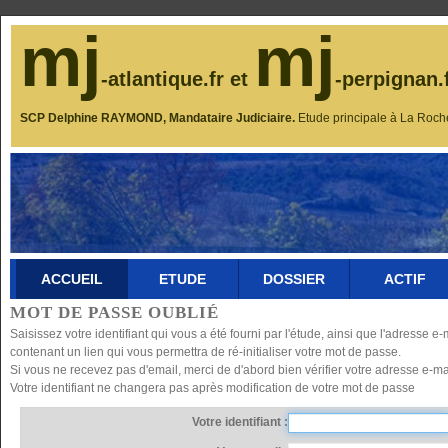
mj
mj
-atlantique.fr et
-perpignan.
SCP Delphine RAYMOND, Mandataire Judiciaire.
Etude principale à La Roch
ACCUEIL
ETUDE
DOSSIER
ACTIF
MOT DE PASSE OUBLIÉ
Saisissez votre identifiant qui vous a été fourni par l'étude, ainsi que l'adresse
contenant un lien qui vous permettra de ré-initialiser votre mot de passe.
Si vous ne recevez pas d'email, merci de d'abord bien vérifier votre adresse e-mai
Votre identifiant ne changera pas après modification de votre mot de passe
Votre identifiant