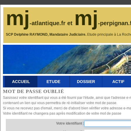
mj
mj
-atlantique.fr et
-perpignan.
SCP Delphine RAYMOND, Mandataire Judiciaire.
Etude principale à La Roch
ACCUEIL
ETUDE
DOSSIER
ACTIF
MOT DE PASSE OUBLIÉ
Saisissez votre identifiant qui vous a été fourni par l'étude, ainsi que l'adresse
contenant un lien qui vous permettra de ré-initialiser votre mot de passe.
Si vous ne recevez pas d'email, merci de d'abord bien vérifier votre adresse e-mai
Votre identifiant ne changera pas après modification de votre mot de passe
Votre identifiant