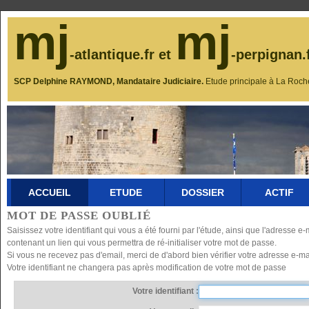
mj
mj
-atlantique.fr et
-perpignan.
SCP Delphine RAYMOND, Mandataire Judiciaire.
Etude principale à La Roch
ACCUEIL
ETUDE
DOSSIER
ACTIF
MOT DE PASSE OUBLIÉ
Saisissez votre identifiant qui vous a été fourni par l'étude, ainsi que l'adresse
contenant un lien qui vous permettra de ré-initialiser votre mot de passe.
Si vous ne recevez pas d'email, merci de d'abord bien vérifier votre adresse e-mai
Votre identifiant ne changera pas après modification de votre mot de passe
Votre identifiant