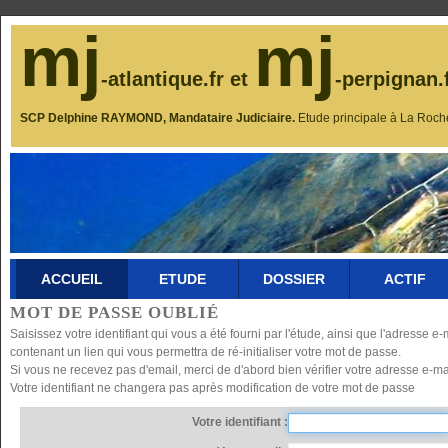
mj
mj
-atlantique.fr et
-perpignan.
SCP Delphine RAYMOND, Mandataire Judiciaire.
Etude principale à La Roch
ACCUEIL
ETUDE
DOSSIER
ACTIF
MOT DE PASSE OUBLIÉ
Saisissez votre identifiant qui vous a été fourni par l'étude, ainsi que l'adresse
contenant un lien qui vous permettra de ré-initialiser votre mot de passe.
Si vous ne recevez pas d'email, merci de d'abord bien vérifier votre adresse e-mai
Votre identifiant ne changera pas après modification de votre mot de passe
Votre identifiant