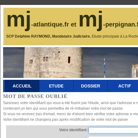
mj
mj
-atlantique.fr et
-perpignan.
SCP Delphine RAYMOND, Mandataire Judiciaire.
Etude principale à La Roch
ACCUEIL
ETUDE
DOSSIER
ACTIF
MOT DE PASSE OUBLIÉ
Saisissez votre identifiant qui vous a été fourni par l'étude, ainsi que l'adresse
contenant un lien qui vous permettra de ré-initialiser votre mot de passe.
Si vous ne recevez pas d'email, merci de d'abord bien vérifier votre adresse e-mai
Votre identifiant ne changera pas après modification de votre mot de passe
Votre identifiant