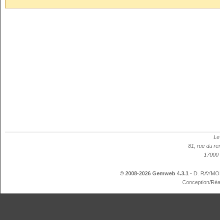
Le
81, rue du re
17000 
© 2008-2026 Gemweb 4.3.1
- D. RAYMON
Conception/Réa