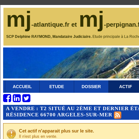
mj
mj
-atlantique.fr et
-perpignan.
SCP Delphine RAYMOND, Mandataire Judiciaire.
Etude principale à La Roch
ACCUEIL
ETUDE
DOSSIER
ACTIF
A VENDRE : T2 SITUÉ AU 2ÈME ET DERNIER É
RÉSIDENCE 66700 ARGELES-SUR-MER
Cet actif n'apparait plus sur le site.
Il n'est plus en vente.