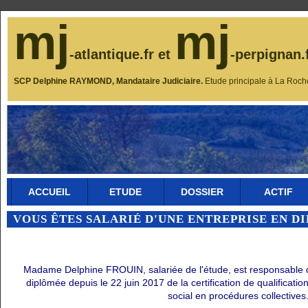
mj
mj
-atlantique.fr et
-perpignan.
SCP Delphine RAYMOND, Mandataire Judiciaire.
Etude principale à La Roch
ACCUEIL
ETUDE
DOSSIER
ACTIF
VOUS ÊTES SALARIÉ D'UNE ENTREPRISE EN D
Madame Delphine FROUIN, salariée de l'étude, est responsable du 
diplômée depuis le 22 juin 2017 de la certification de qualificati
social en procédures collectives