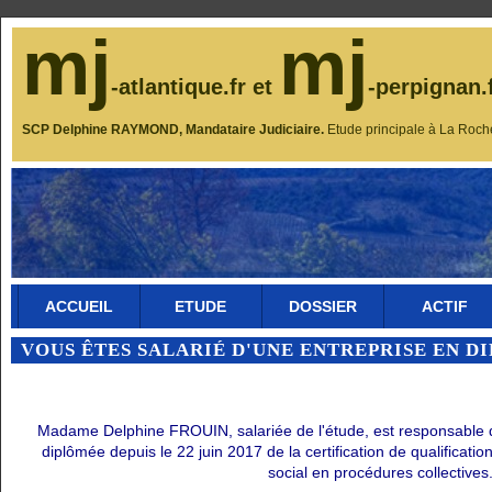
mj
mj
-atlantique.fr et
-perpignan.
SCP Delphine RAYMOND, Mandataire Judiciaire.
Etude principale à La Roch
ACCUEIL
ETUDE
DOSSIER
ACTIF
VOUS ÊTES SALARIÉ D'UNE ENTREPRISE EN D
Madame Delphine FROUIN, salariée de l'étude, est responsable du 
diplômée depuis le 22 juin 2017 de la certification de qualificati
social en procédures collectives