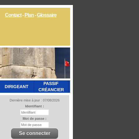
Contact
-
Plan
-
Glossaire
PASSIF
DIRIGEANT
CRÉANCIER
Dernière mise à jour : 07/08/2026
Identifiant :
Mot de passe :