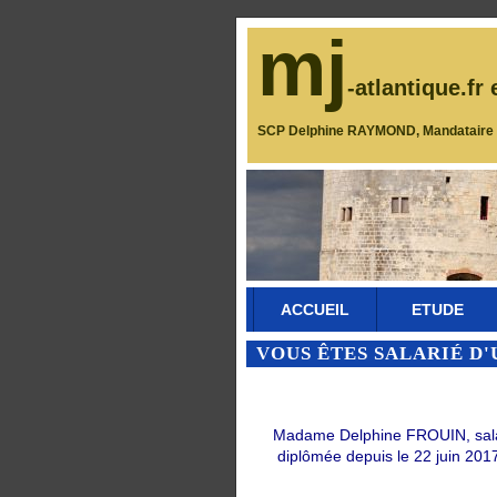
mj
-atlantique.fr 
SCP Delphine RAYMOND, Mandataire J
ACCUEIL
ETUDE
VOUS ÊTES SALARIÉ D'
Madame Delphine FROUIN, salarié
diplômée depuis le 22 juin 2017 