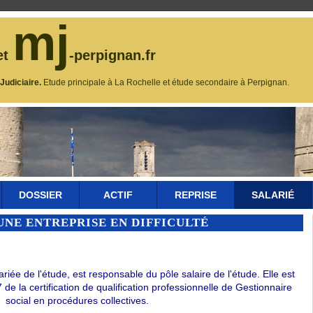
mj
et
-perpignan.fr
udiciaire.
Etude principale à La Rochelle et étude secondaire à Perpignan.
DOSSIER
ACTIF
REPRISE
SALARIÉ
UNE ENTREPRISE EN DIFFICULTÉ
e de l'étude, est responsable du pôle salaire de l'étude. Elle est
de la certification de qualification professionnelle de Gestionnaire
social en procédures collectives.