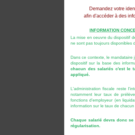
Demandez votre identi
afin d'accéder à des inf
INFORMATION CONCE
La mise en oeuvre du dispositif d
ne sont pas toujours disponibles 
Dans ce contexte, le mandataire ju
dispositif sur la base des infor
chacun des salariés c'est le 
appliqué.
L'administration fiscale reste l'
notamment leur taux de prélèveme
fonctions d'employeur (en liquidat
information sur le taux de chacun 
Chaque salarié devra donc se 
régularisation.