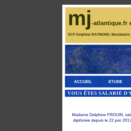
mj
-atlantique.fr 
SCP Delphine RAYMOND, Mandataire J
ACCUEIL
ETUDE
VOUS ÊTES SALARIÉ D'
Madame Delphine FROUIN, salarié
diplômée depuis le 22 juin 2017 