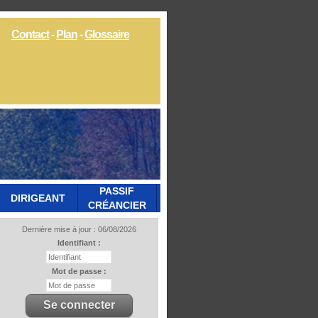
Contact
-
Plan
-
Glossaire
PASSIF
DIRIGEANT
CRÉANCIER
Dernière mise à jour : 06/08/2026
Identifiant :
Mot de passe :