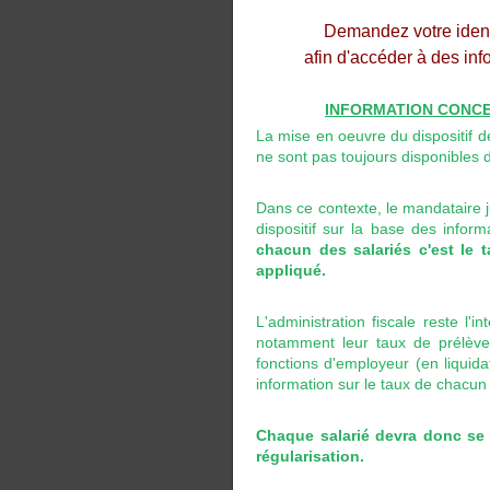
Demandez votre identi
afin d'accéder à des inf
INFORMATION CONCE
La mise en oeuvre du dispositif d
ne sont pas toujours disponibles 
Dans ce contexte, le mandataire ju
dispositif sur la base des infor
chacun des salariés c'est le 
appliqué.
L'administration fiscale reste l'
notamment leur taux de prélèveme
fonctions d'employeur (en liquidat
information sur le taux de chacun 
Chaque salarié devra donc se 
régularisation.