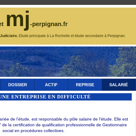
mj
et
-perpignan.fr
udiciaire.
Etude principale à La Rochelle et étude secondaire à Perpignan.
DOSSIER
ACTIF
REPRISE
SALARIÉ
UNE ENTREPRISE EN DIFFICULTÉ
e de l'étude, est responsable du pôle salaire de l'étude. Elle est
de la certification de qualification professionnelle de Gestionnaire
social en procédures collectives.