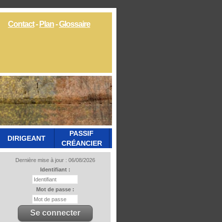
Contact
-
Plan
-
Glossaire
PASSIF
DIRIGEANT
CRÉANCIER
Dernière mise à jour : 06/08/2026
Identifiant :
Mot de passe :