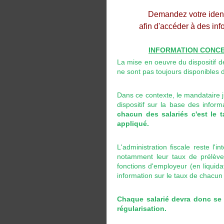
Demandez votre identi
afin d'accéder à des inf
INFORMATION CONCE
La mise en oeuvre du dispositif d
ne sont pas toujours disponibles 
Dans ce contexte, le mandataire ju
dispositif sur la base des infor
chacun des salariés c'est le 
appliqué.
L'administration fiscale reste l'
notamment leur taux de prélèveme
fonctions d'employeur (en liquidat
information sur le taux de chacun 
Chaque salarié devra donc se 
régularisation.