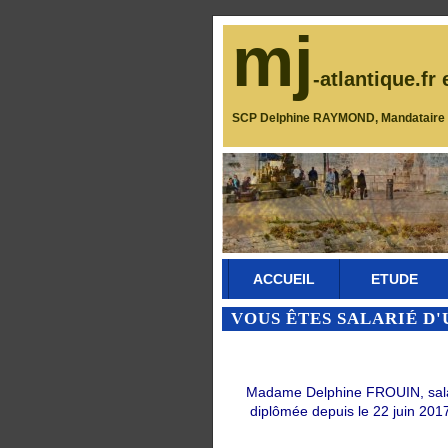
mj
-atlantique.fr 
SCP Delphine RAYMOND, Mandataire J
ACCUEIL
ETUDE
VOUS ÊTES SALARIÉ D'
Madame Delphine FROUIN, salarié
diplômée depuis le 22 juin 2017 