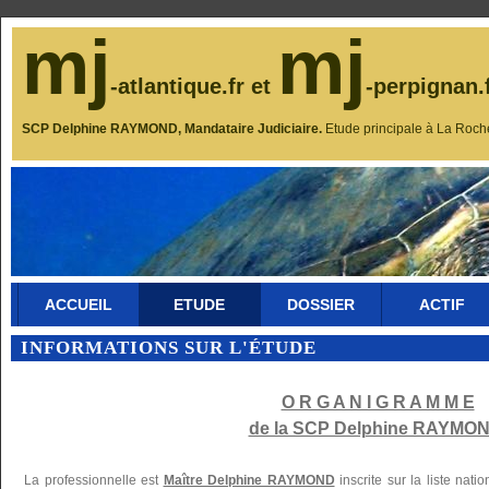
mj
mj
-atlantique.fr et
-perpignan.
SCP Delphine RAYMOND, Mandataire Judiciaire.
Etude principale à La Roch
ACCUEIL
ETUDE
DOSSIER
ACTIF
INFORMATIONS SUR L'ÉTUDE
O R G A N I G R A M M E
de la SCP Delphine RAYMON
La professionnelle est
Maître Delphine RAYMOND
inscrite sur la liste nat