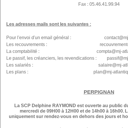
Fax : 05.46.41.99.94
Les adresses mails sont les suivantes :
Pour l'envoi d'un email général : contact@mj-at
Les recouvrements : recouvremen
La comptabilité : compta@
mj-atl
Le passif, les créanciers, les revendications : passif@
mj
Les salariés : salaire@mj-atlanti
Les plans :
plan@
mj-atlantiq
PERPIGNAN
La SCP Delphine RAYMOND est ouverte au public du 
mercredi de 09H00 à 12H00 et de 14h00 à 16h00.
L
uniquement sur rendez-vous en dehors des jours et hor