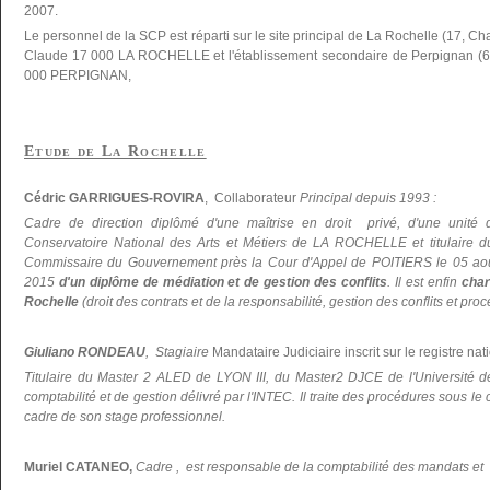
2007.
Le personnel de la SCP est réparti sur le site principal de La Rochelle (17, C
Claude 17 000 LA ROCHELLE et l'établissement secondaire de Perpignan (66
000 PERPIGNAN,
Etude de La Rochelle
Cédric GARRIGUES-ROVIRA
, Collaborateur
Principal depuis 1993 :
Cadre de direction diplômé d'une maîtrise en droit privé, d'une unité 
Conservatoire National des Arts et Métiers de LA ROCHELLE et titulaire du 
Commissaire du Gouvernement près la Cour d'Appel de POITIERS le 05 ao
2015
d'un diplôme de médiation et de gestion des conflits
. Il est enfin
char
Rochelle
(droit des contrats et de la responsabilité, gestion des conflits et pr
Giuliano RONDEAU
, Stagiaire
Mandataire Judiciaire inscrit sur le registre nati
Titulaire du Master 2 ALED de LYON III, du Master2 DJCE de l'Universi
comptabilité et de gestion délivré par l'INTEC. Il traite des procédures sous le
cadre de son stage professionnel.
Muriel CATANEO,
Cadre , est responsable de la comptabilité des mandats et d