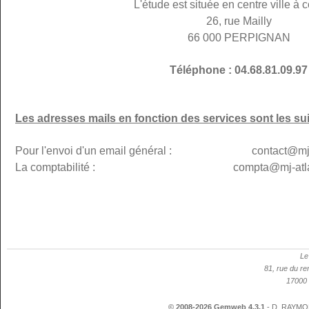
L'étude est située en centre ville à c
26, rue Mailly
66 000 PERPIGNAN
Téléphone : 04.68.81.09.97
Les adresses mails en fonction des services sont les su
Pour l'envoi d'un email général : contact@mj-p
La comptabilité : compta@mj-atlanti
Le
81, rue du re
17000 
© 2008-2026 Gemweb 4.3.1
- D. RAYMON