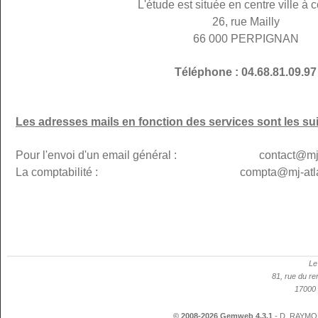
L'étude est située en centre ville à c
26, rue Mailly
66 000 PERPIGNAN
Téléphone : 04.68.81.09.97
Les adresses mails en fonction des services sont les su
Pour l'envoi d'un email général : contact@mj-p
La comptabilité : compta@mj-atlanti
Le
81, rue du re
17000 
© 2008-2026 Gemweb 4.3.1
- D. RAYMON