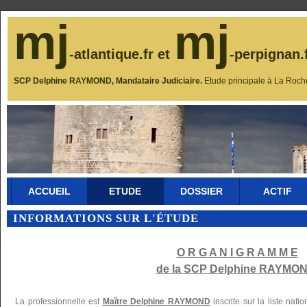
mj
mj
-atlantique.fr et
-perpignan.
SCP Delphine RAYMOND, Mandataire Judiciaire.
Etude principale à La Roch
ACCUEIL
ETUDE
DOSSIER
ACTIF
INFORMATIONS SUR L'ÉTUDE
O R G A N I G R A M M E
de la SCP Delphine RAYMON
La professionnelle est
Maître Delphine RAYMOND
inscrite sur la liste nat