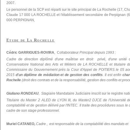
2007.
Le personnel de la SCP est réparti sur le site principal de La Rochelle (17, C
Claude 17 000 LA ROCHELLE et l'établissement secondaire de Perpignan (66
000 PERPIGNAN,
Etude de La Rochelle
Cédric GARRIGUES-ROVIRA
, Collaborateur
Principal depuis 1993 :
Cadre de direction diplômé d'une maîtrise en droit privé, d'une unité 
Conservatoire National des Arts et Métiers de LA ROCHELLE et titulaire du 
Commissaire du Gouvernement près la Cour d'Appel de POITIERS le 05 ao
2015
d'un diplôme de médiation et de gestion des conflits
. Il est enfin
char
Rochelle
(droit des contrats et de la responsabilité, gestion des conflits et pr
Giuliano RONDEAU
, Stagiaire
Mandataire Judiciaire inscrit sur le registre nati
Titulaire du Master 2 ALED de LYON III, du Master2 DJCE de l'Universi
comptabilité et de gestion délivré par l'INTEC. Il traite des procédures sous le
cadre de son stage professionnel.
Muriel CATANEO,
Cadre , est responsable de la comptabilité des mandats et d