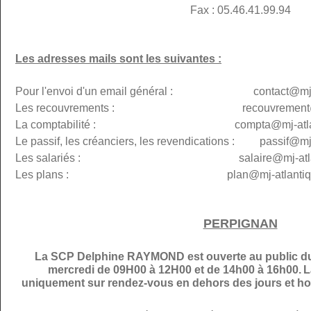
Fax : 05.46.41.99.94
Les adresses mails sont les suivantes :
Pour l'envoi d'un email général : contact@mj-at
Les recouvrements : recouvremen
La comptabilité : compta@
mj-atl
Le passif, les créanciers, les revendications : passif@
mj
Les salariés : salaire@mj-atlanti
Les plans :
plan@
mj-atlantiq
PERPIGNAN
La SCP Delphine RAYMOND est ouverte au public du 
mercredi de 09H00 à 12H00 et de 14h00 à 16h00.
L
uniquement sur rendez-vous en dehors des jours et hor