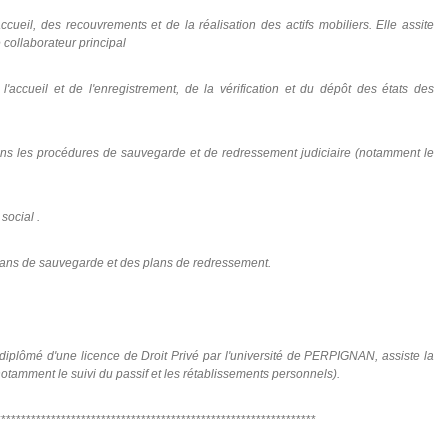
cueil, des recouvrements et de la réalisation des actifs mobiliers. Elle assite
 collaborateur principal
accueil et de l'enregistrement, de la vérification et du dépôt des états des
ans les procédures de sauvegarde et de redressement judiciaire (notamment le
social .
lans de sauvegarde et des plans de redressement.
diplômé d'une licence de Droit Privé par l'université de PERPIGNAN, assiste la
notamment le suivi du passif et les rétablissements personnels).
****************************************************************