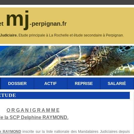
mj
et
-perpignan.fr
udiciaire.
Etude principale à La Rochelle et étude secondaire à Perpignan.
DOSSIER
ACTIF
REPRISE
SALARIÉ
ÉTUDE
O R G A N I G R A M M E
de la SCP Delphine RAYMOND.
ine RAYMOND
inscrite sur la liste nationale des Mandataires Judiciaires depuis