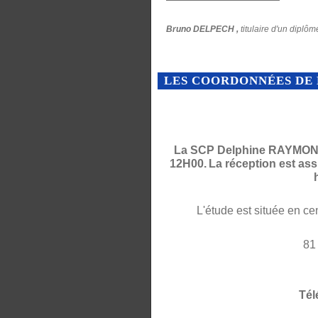
Bruno DELPECH ,
titulaire d'un diplôm
LES COORDONNÉES DE 
La SCP Delphine RAYMOND 
12H00.
La réception est as
L'étude est située en ce
81
Tél