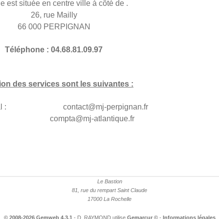
e est située en centre ville à côté de .
26, rue Mailly
66 000 PERPIGNAN
Téléphone : 04.68.81.09.97
on des services sont les suivantes :
 général : contact@mj-perpignan.fr
 compta@mj-atlantique.fr
Le Bastion
81, rue du rempart Saint Claude
17000 La Rochelle
© 2008-2026 Gemweb 4.3.1
- D. RAYMOND utilise
Gemarcur ©
-
Informations légales