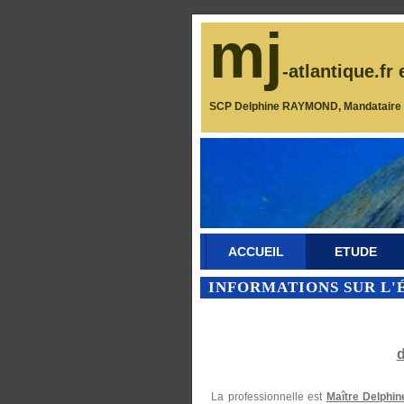
mj
-atlantique.fr 
SCP Delphine RAYMOND, Mandataire J
ACCUEIL
ETUDE
INFORMATIONS SUR L'
La professionnelle est
Maître Delph