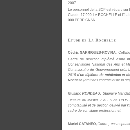
2007.
Le personnel de la SCP est réparti sur 
Claude 17 000 LA ROCHELLE et l'établ
000 PERPIGNAN,
Etude de La Rochelle
Cédric GARRIGUES-ROVIRA
, Collab
Cadre de direction diplômé d'une ma
Conservatoire National des Arts et Mé
Commissaire du Gouvernement près la
2015
d'un diplôme de médiation et de
Rochelle
(droit des contrats et de la re
Giuliano RONDEAU
, Stagiaire
Mandatai
Titulaire du Master 2 ALED de LYON 
comptabilité et de gestion délivré par l
cadre de son stage professionnel.
Muriel CATANEO,
Cadre , est responsa