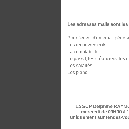
Les adresses mails sont les 
Pour l'envoi d'un email 
Les recouvrement
La comptabili
Le passif, les créanciers, l
Les salariés : s
Les plans :
La SCP Delphine RAYMOND
mercredi de 09H00 à 1
uniquement sur rendez-vous