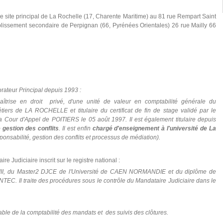
le site principal de La Rochelle (17, Charente Maritime) au 81 rue Rempart Saint
issement secondaire de Perpignan (66, Pyrénées Orientales) 26 rue Mailly 66
orateur
Principal depuis 1993 :
îtrise en droit privé, d'une unité de valeur en comptabilité générale du
tiers de LA ROCHELLE et titulaire du certificat de fin de stage validé par le
 Cour d'Appel de POITIERS le 05 août 1997.
Il est également titulaire depuis
 gestion des conflits
. Il est enfin
chargé d'enseignement à l'université de La
sponsabilité, gestion des conflits et processus de médiation).
re Judiciaire inscrit sur le registre national :
III, du Master2 DJCE de l'Université de CAEN NORMANDIE et du diplôme de
'INTEC. Il traite des procédures sous le contrôle du Mandataire Judiciaire dans le
ble de la comptabilité des mandats et des suivis des clôtures.