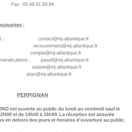
Fax : 05.46.41.99.94
suivantes :
général : contact@mj-atlantique.fr
s : recouvrement@
mj-atlantique.fr
té : compta@
mj-atlantique.fr
es revendications : passif@
mj-atlantique.fr
alaire@mj-atlantique.fr
plan@
mj-atlantique.fr
PERPIGNAN
 est ouverte au public du lundi au vendredi sauf le
2H00 et de 14h00 à 16h00.
La réception est assurée
 en dehors des jours et horaires d'ouverture au public.