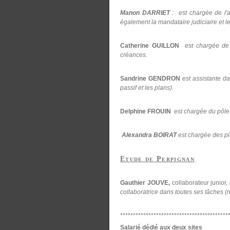
Manon DARRIET
: est chargée de l'ac
également la mandataire judiciaire et le
Catherine GUILLON
est chargée de l'
créances.
Sandrine GENDRON
est assistante d
passif et les plans).
Delphine FROUIN
est chargée du pôle 
Alexandra BOIRAT
est chargée des p
Etude de Perpignan
Gauthier JOUVE,
collaborateur junior,
collaboratrice dans toutes ses tâches (
******************************************
Salarié dédié aux deux sites