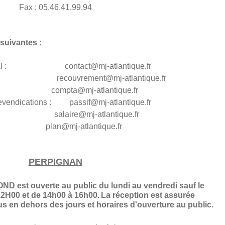
Fax : 05.46.41.99.94
suivantes :
général : contact@mj-atlantique.fr
s : recouvrement@
mj-atlantique.fr
té : compta@
mj-atlantique.fr
es revendications : passif@
mj-atlantique.fr
alaire@mj-atlantique.fr
plan@
mj-atlantique.fr
PERPIGNAN
 est ouverte au public du lundi au vendredi sauf le
2H00 et de 14h00 à 16h00.
La réception est assurée
 en dehors des jours et horaires d'ouverture au public.