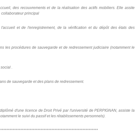
cueil, des recouvrements et de la réalisation des actifs mobiliers. Elle assite
 collaborateur principal
accueil et de l'enregistrement, de la vérification et du dépôt des états des
ans les procédures de sauvegarde et de redressement judiciaire (notamment le
social .
lans de sauvegarde et des plans de redressement.
diplômé d'une licence de Droit Privé par l'université de PERPIGNAN, assiste la
notamment le suivi du passif et les rétablissements personnels).
****************************************************************