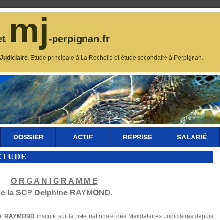
mj
et
-perpignan.fr
udiciaire.
Etude principale à La Rochelle et étude secondaire à Perpignan.
DOSSIER
ACTIF
REPRISE
SALARIÉ
ÉTUDE
O R G A N I G R A M M E
de la SCP Delphine RAYMOND.
ine RAYMOND
inscrite sur la liste nationale des Mandataires Judiciaires depuis