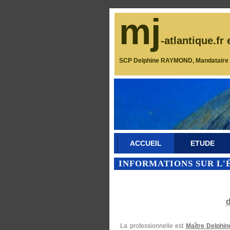
mj
-atlantique.fr 
SCP Delphine RAYMOND, Mandataire J
ACCUEIL
ETUDE
INFORMATIONS SUR L'
La professionnelle est
Maître Delph