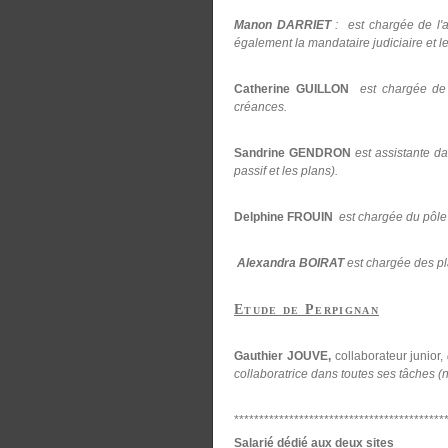
Manon DARRIET
: est chargée de l'ac
également la mandataire judiciaire et le
Catherine GUILLON
est chargée de l'
créances.
Sandrine GENDRON
est assistante d
passif et les plans).
Delphine FROUIN
est chargée du pôle 
Alexandra BOIRAT
est chargée des p
Etude de Perpignan
Gauthier JOUVE,
collaborateur junior,
collaboratrice dans toutes ses tâches (
******************************************
Salarié dédié aux deux sites