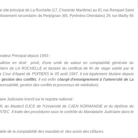
le site principal de La Rochelle (17, Charente Maritime) au 81 rue Rempart Saint
issement secondaire de Perpignan (66, Pyrénées Orientales) 26 rue Mailly 66
orateur
Principal depuis 1993 :
îtrise en droit privé, d'une unité de valeur en comptabilité générale du
tiers de LA ROCHELLE et titulaire du certificat de fin de stage validé par le
 Cour d'Appel de POITIERS le 05 août 1997.
Il est également titulaire depuis
 gestion des conflits
. Il est enfin
chargé d'enseignement à l'université de La
sponsabilité, gestion des conflits et processus de médiation).
re Judiciaire inscrit sur le registre national :
III, du Master2 DJCE de l'Université de CAEN NORMANDIE et du diplôme de
'INTEC. Il traite des procédures sous le contrôle du Mandataire Judiciaire dans le
ble de la comptabilité des mandats et des suivis des clôtures.