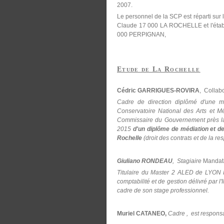
2007.
Le personnel de la SCP est réparti sur 
Claude 17 000 LA ROCHELLE et l'établ
000 PERPIGNAN,
Etude de La Rochelle
Cédric GARRIGUES-ROVIRA
, Collab
Cadre de direction diplômé d'une ma
Conservatoire National des Arts et Mé
Commissaire du Gouvernement près la
2015
d'un diplôme de médiation et de
Rochelle
(droit des contrats et de la re
Giuliano RONDEAU
, Stagiaire
Mandatai
Titulaire du Master 2 ALED de LYON 
comptabilité et de gestion délivré par l
cadre de son stage professionnel.
Muriel CATANEO,
Cadre , est responsa