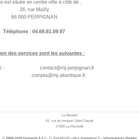
e est située en centre ville à côté de .
26, rue Mailly
66 000 PERPIGNAN
Téléphone : 04.68.81.09.97
on des services sont les suivantes :
 général : contact@mj-perpignan.fr
 compta@mj-atlantique.fr
Le Bastion
81, rue du rempart Saint Claude
17000 La Rochelle
© 2008-2026 Gemweb 4.3.1
- D. RAYMOND utilise
Gemarcur ©
-
Informations légales