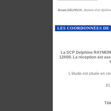
Bruno DELPECH ,
titulaire d'un diplôm
LES COORDONNÉES DE 
La SCP Delphine RAYMOND 
12H00.
La réception est as
L'étude est située en ce
81
Tél