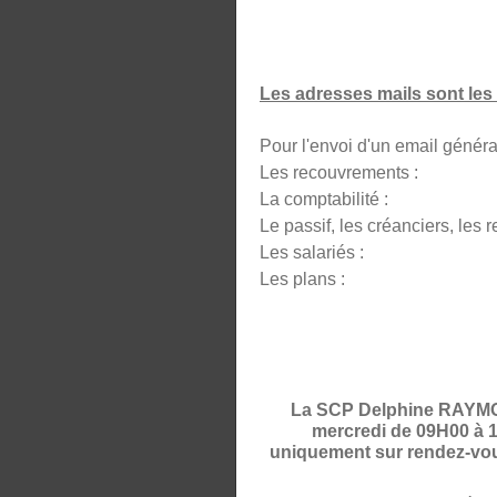
Les adresses mails sont les 
Pour l'envoi d'un email 
Les recouvrement
La comptabili
Le passif, les créanciers, l
Les salariés : s
Les plans :
La SCP Delphine RAYMOND
mercredi de 09H00 à 1
uniquement sur rendez-vous