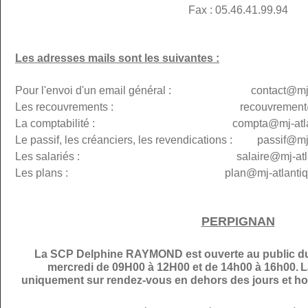
Fax : 05.46.41.99.94
Les adresses mails sont les suivantes :
Pour l'envoi d'un email général : contact@mj-at
Les recouvrements : recouvremen
La comptabilité : compta@
mj-atl
Le passif, les créanciers, les revendications : passif@
mj
Les salariés : salaire@mj-atlanti
Les plans :
plan@
mj-atlantiq
PERPIGNAN
La SCP Delphine RAYMOND est ouverte au public du 
mercredi de 09H00 à 12H00 et de 14h00 à 16h00.
L
uniquement sur rendez-vous en dehors des jours et hor