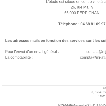
L'étude est située en centre ville à c
26, rue Mailly
66 000 PERPIGNAN
Téléphone : 04.68.81.09.97
Les adresses mails en fonction des services sont les su
Pour l'envoi d'un email général : contact@mj-p
La comptabilité : compta@mj-atlanti
Le
81, rue du re
17000 
© 2008-2026 Gemweb 4.3.1
- D. RAYMON