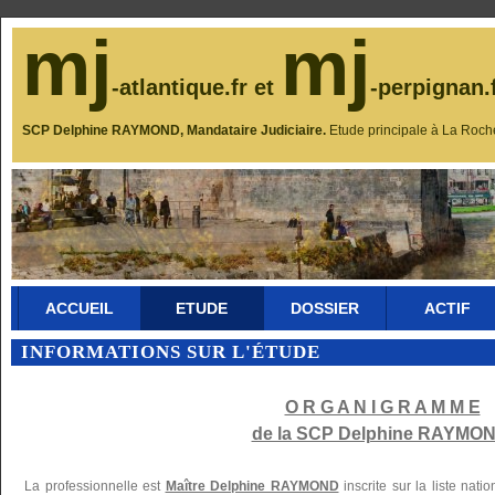
mj
mj
-atlantique.fr et
-perpignan.
SCP Delphine RAYMOND, Mandataire Judiciaire.
Etude principale à La Roch
ACCUEIL
ETUDE
DOSSIER
ACTIF
INFORMATIONS SUR L'ÉTUDE
O R G A N I G R A M M E
de la SCP Delphine RAYMON
La professionnelle est
Maître Delphine RAYMOND
inscrite sur la liste nat