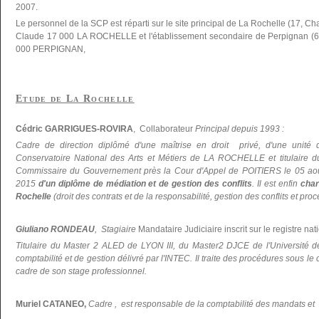
2007.
Le personnel de la SCP est réparti sur le site principal de La Rochelle (17, C
Claude 17 000 LA ROCHELLE et l'établissement secondaire de Perpignan (66
000 PERPIGNAN,
Etude de La Rochelle
Cédric GARRIGUES-ROVIRA
, Collaborateur
Principal depuis 1993 :
Cadre de direction diplômé d'une maîtrise en droit privé, d'une unité 
Conservatoire National des Arts et Métiers de LA ROCHELLE et titulaire du 
Commissaire du Gouvernement près la Cour d'Appel de POITIERS le 05 ao
2015
d'un diplôme de médiation et de gestion des conflits
. Il est enfin
char
Rochelle
(droit des contrats et de la responsabilité, gestion des conflits et pr
Giuliano RONDEAU
, Stagiaire
Mandataire Judiciaire inscrit sur le registre nati
Titulaire du Master 2 ALED de LYON III, du Master2 DJCE de l'Universi
comptabilité et de gestion délivré par l'INTEC. Il traite des procédures sous le
cadre de son stage professionnel.
Muriel CATANEO,
Cadre , est responsable de la comptabilité des mandats et d