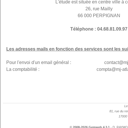
L'étude est située en centre ville à c
26, rue Mailly
66 000 PERPIGNAN
Téléphone : 04.68.81.09.97
Les adresses mails en fonction des services sont les su
Pour l'envoi d'un email général : contact@mj-p
La comptabilité : compta@mj-atlanti
Le
81, rue du re
17000 
© 2008-2026 Gemweb 4.3.1
- D. RAYMON