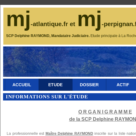
mj
mj
-atlantique.fr et
-perpignan.
SCP Delphine RAYMOND, Mandataire Judiciaire.
Etude principale à La Roch
ACCUEIL
ETUDE
DOSSIER
ACTIF
INFORMATIONS SUR L'ÉTUDE
O R G A N I G R A M M E
de la SCP Delphine RAYMON
La professionnelle est
Maître Delphine RAYMOND
inscrite sur la liste nat