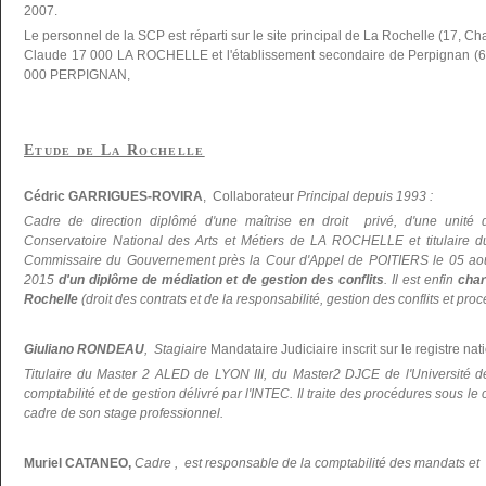
2007.
Le personnel de la SCP est réparti sur le site principal de La Rochelle (17, C
Claude 17 000 LA ROCHELLE et l'établissement secondaire de Perpignan (66
000 PERPIGNAN,
Etude de La Rochelle
Cédric GARRIGUES-ROVIRA
, Collaborateur
Principal depuis 1993 :
Cadre de direction diplômé d'une maîtrise en droit privé, d'une unité 
Conservatoire National des Arts et Métiers de LA ROCHELLE et titulaire du 
Commissaire du Gouvernement près la Cour d'Appel de POITIERS le 05 ao
2015
d'un diplôme de médiation et de gestion des conflits
. Il est enfin
char
Rochelle
(droit des contrats et de la responsabilité, gestion des conflits et pr
Giuliano RONDEAU
, Stagiaire
Mandataire Judiciaire inscrit sur le registre nati
Titulaire du Master 2 ALED de LYON III, du Master2 DJCE de l'Universi
comptabilité et de gestion délivré par l'INTEC. Il traite des procédures sous le
cadre de son stage professionnel.
Muriel CATANEO,
Cadre , est responsable de la comptabilité des mandats et d