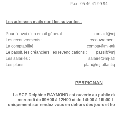
Fax : 05.46.41.99.94
Les adresses mails sont les suivantes :
Pour l'envoi d'un email général : contact@mj-at
Les recouvrements : recouvremen
La comptabilité : compta@
mj-atl
Le passif, les créanciers, les revendications : passif@
mj
Les salariés : salaire@mj-atlanti
Les plans :
plan@
mj-atlantiq
PERPIGNAN
La SCP Delphine RAYMOND est ouverte au public du 
mercredi de 09H00 à 12H00 et de 14h00 à 16h00.
L
uniquement sur rendez-vous en dehors des jours et hor