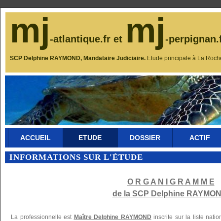
mj
mj
-atlantique.fr et
-perpignan.
SCP Delphine RAYMOND, Mandataire Judiciaire.
Etude principale à La Roch
ACCUEIL
ETUDE
DOSSIER
ACTIF
INFORMATIONS SUR L'ÉTUDE
O R G A N I G R A M M E
de la SCP Delphine RAYMON
La professionnelle est
Maître Delphine RAYMOND
inscrite sur la liste nat