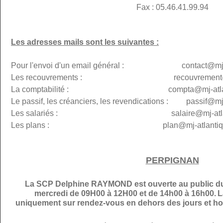
Fax : 05.46.41.99.94
Les adresses mails sont les suivantes :
Pour l'envoi d'un email général : contact@mj-at
Les recouvrements : recouvremen
La comptabilité : compta@
mj-atl
Le passif, les créanciers, les revendications : passif@
mj
Les salariés : salaire@mj-atlanti
Les plans :
plan@
mj-atlantiq
PERPIGNAN
La SCP Delphine RAYMOND est ouverte au public du 
mercredi de 09H00 à 12H00 et de 14h00 à 16h00.
L
uniquement sur rendez-vous en dehors des jours et hor