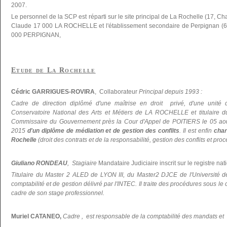
2007.
Le personnel de la SCP est réparti sur le site principal de La Rochelle (17, C
Claude 17 000 LA ROCHELLE et l'établissement secondaire de Perpignan (66
000 PERPIGNAN,
Etude de La Rochelle
Cédric GARRIGUES-ROVIRA
, Collaborateur
Principal depuis 1993 :
Cadre de direction diplômé d'une maîtrise en droit privé, d'une unité 
Conservatoire National des Arts et Métiers de LA ROCHELLE et titulaire du 
Commissaire du Gouvernement près la Cour d'Appel de POITIERS le 05 ao
2015
d'un diplôme de médiation et de gestion des conflits
. Il est enfin
char
Rochelle
(droit des contrats et de la responsabilité, gestion des conflits et pr
Giuliano RONDEAU
, Stagiaire
Mandataire Judiciaire inscrit sur le registre nati
Titulaire du Master 2 ALED de LYON III, du Master2 DJCE de l'Universi
comptabilité et de gestion délivré par l'INTEC. Il traite des procédures sous le
cadre de son stage professionnel.
Muriel CATANEO,
Cadre , est responsable de la comptabilité des mandats et d