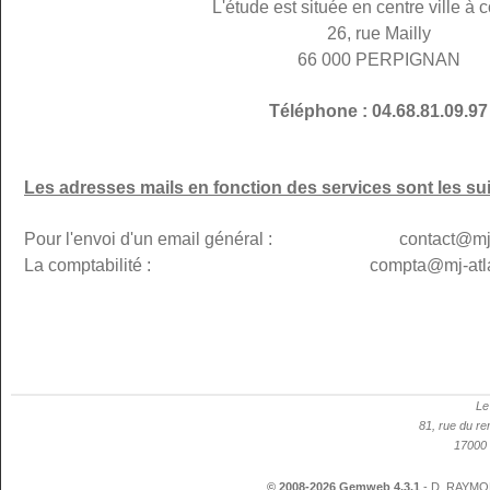
L'étude est située en centre ville à c
26, rue Mailly
66 000 PERPIGNAN
Téléphone : 04.68.81.09.97
Les adresses mails en fonction des services sont les su
Pour l'envoi d'un email général : contact@mj-p
La comptabilité : compta@mj-atlanti
Le
81, rue du re
17000 
© 2008-2026 Gemweb 4.3.1
- D. RAYMON