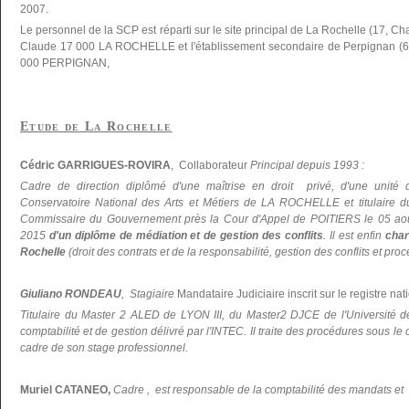
2007.
Le personnel de la SCP est réparti sur le site principal de La Rochelle (17, C
Claude 17 000 LA ROCHELLE et l'établissement secondaire de Perpignan (66
000 PERPIGNAN,
Etude de La Rochelle
Cédric GARRIGUES-ROVIRA
, Collaborateur
Principal depuis 1993 :
Cadre de direction diplômé d'une maîtrise en droit privé, d'une unité 
Conservatoire National des Arts et Métiers de LA ROCHELLE et titulaire du 
Commissaire du Gouvernement près la Cour d'Appel de POITIERS le 05 ao
2015
d'un diplôme de médiation et de gestion des conflits
. Il est enfin
char
Rochelle
(droit des contrats et de la responsabilité, gestion des conflits et pr
Giuliano RONDEAU
, Stagiaire
Mandataire Judiciaire inscrit sur le registre nati
Titulaire du Master 2 ALED de LYON III, du Master2 DJCE de l'Universi
comptabilité et de gestion délivré par l'INTEC. Il traite des procédures sous le
cadre de son stage professionnel.
Muriel CATANEO,
Cadre , est responsable de la comptabilité des mandats et d