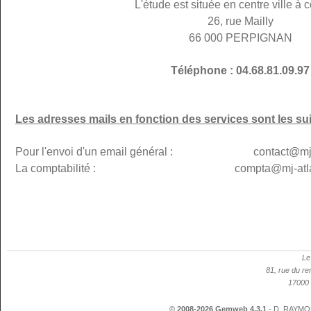
L'étude est située en centre ville à c
26, rue Mailly
66 000 PERPIGNAN
Téléphone : 04.68.81.09.97
Les adresses mails en fonction des services sont les su
Pour l'envoi d'un email général : contact@mj-p
La comptabilité : compta@mj-atlanti
Le
81, rue du re
17000 
© 2008-2026 Gemweb 4.3.1
- D. RAYMON