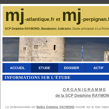
mj
mj
-atlantique.fr et
-perpignan.
SCP Delphine RAYMOND, Mandataire Judiciaire.
Etude principale à La Roch
ACCUEIL
ETUDE
DOSSIER
ACTIF
INFORMATIONS SUR L'ÉTUDE
O R G A N I G R A M M E
de la SCP Delphine RAYMON
La professionnelle est
Maître Delphine RAYMOND
inscrite sur la liste nat