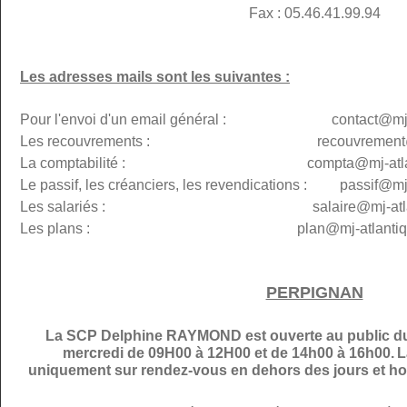
Fax : 05.46.41.99.94
Les adresses mails sont les suivantes :
Pour l'envoi d'un email général : contact@mj-at
Les recouvrements : recouvremen
La comptabilité : compta@
mj-atl
Le passif, les créanciers, les revendications : passif@
mj
Les salariés : salaire@mj-atlanti
Les plans :
plan@
mj-atlantiq
PERPIGNAN
La SCP Delphine RAYMOND est ouverte au public du 
mercredi de 09H00 à 12H00 et de 14h00 à 16h00.
L
uniquement sur rendez-vous en dehors des jours et hor