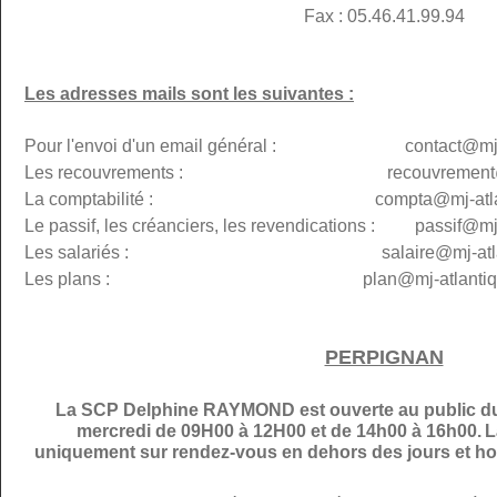
Fax : 05.46.41.99.94
Les adresses mails sont les suivantes :
Pour l'envoi d'un email général : contact@mj-at
Les recouvrements : recouvremen
La comptabilité : compta@
mj-atl
Le passif, les créanciers, les revendications : passif@
mj
Les salariés : salaire@mj-atlanti
Les plans :
plan@
mj-atlantiq
PERPIGNAN
La SCP Delphine RAYMOND est ouverte au public du 
mercredi de 09H00 à 12H00 et de 14h00 à 16h00.
L
uniquement sur rendez-vous en dehors des jours et hor