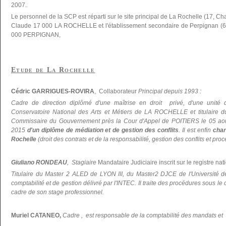
2007.
Le personnel de la SCP est réparti sur le site principal de La Rochelle (17, C
Claude 17 000 LA ROCHELLE et l'établissement secondaire de Perpignan (66
000 PERPIGNAN,
Etude de La Rochelle
Cédric GARRIGUES-ROVIRA
, Collaborateur
Principal depuis 1993 :
Cadre de direction diplômé d'une maîtrise en droit privé, d'une unité 
Conservatoire National des Arts et Métiers de LA ROCHELLE et titulaire du 
Commissaire du Gouvernement près la Cour d'Appel de POITIERS le 05 ao
2015
d'un diplôme de médiation et de gestion des conflits
. Il est enfin
char
Rochelle
(droit des contrats et de la responsabilité, gestion des conflits et pr
Giuliano RONDEAU
, Stagiaire
Mandataire Judiciaire inscrit sur le registre nati
Titulaire du Master 2 ALED de LYON III, du Master2 DJCE de l'Universi
comptabilité et de gestion délivré par l'INTEC. Il traite des procédures sous le
cadre de son stage professionnel.
Muriel CATANEO,
Cadre , est responsable de la comptabilité des mandats et d