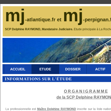
mj
mj
-atlantique.fr et
-perpignan.
SCP Delphine RAYMOND, Mandataire Judiciaire.
Etude principale à La Roch
ACCUEIL
ETUDE
DOSSIER
ACTIF
INFORMATIONS SUR L'ÉTUDE
O R G A N I G R A M M E
de la SCP Delphine RAYMON
La professionnelle est
Maître Delphine RAYMOND
inscrite sur la liste nat