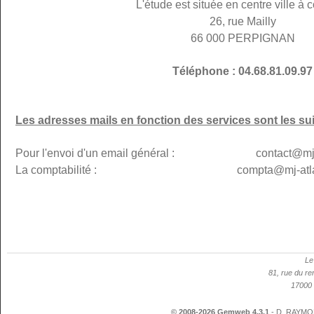
L'étude est située en centre ville à c
26, rue Mailly
66 000 PERPIGNAN
Téléphone : 04.68.81.09.97
Les adresses mails en fonction des services sont les su
Pour l'envoi d'un email général : contact@mj-p
La comptabilité : compta@mj-atlanti
Le
81, rue du re
17000 
© 2008-2026 Gemweb 4.3.1
- D. RAYMON