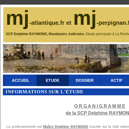
mj
mj
-atlantique.fr et
-perpignan.
SCP Delphine RAYMOND, Mandataire Judiciaire.
Etude principale à La Roch
ACCUEIL
ETUDE
DOSSIER
ACTIF
INFORMATIONS SUR L'ÉTUDE
O R G A N I G R A M M E
de la SCP Delphine RAYMON
La professionnelle est
Maître Delphine RAYMOND
inscrite sur la liste nat