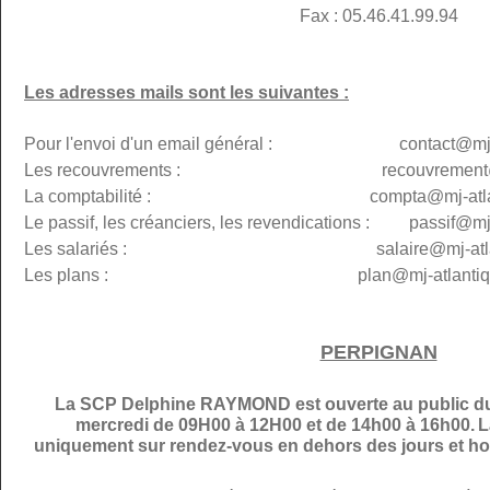
Fax : 05.46.41.99.94
Les adresses mails sont les suivantes :
Pour l'envoi d'un email général : contact@mj-at
Les recouvrements : recouvremen
La comptabilité : compta@
mj-atl
Le passif, les créanciers, les revendications : passif@
mj
Les salariés : salaire@mj-atlanti
Les plans :
plan@
mj-atlantiq
PERPIGNAN
La SCP Delphine RAYMOND est ouverte au public du 
mercredi de 09H00 à 12H00 et de 14h00 à 16h00.
L
uniquement sur rendez-vous en dehors des jours et hor