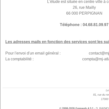
L'étude est située en centre ville à c
26, rue Mailly
66 000 PERPIGNAN
Téléphone : 04.68.81.09.97
Les adresses mails en fonction des services sont les su
Pour l'envoi d'un email général : contact@mj-p
La comptabilité : compta@mj-atlanti
Le
81, rue du re
17000 
© 2008-2026 Gemweb 4.3.1
- D. RAYMON