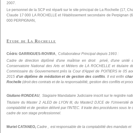
2007.
Le personnel de la SCP est réparti sur le site principal de La Rochelle (17, C
Claude 17 000 LA ROCHELLE et l'établissement secondaire de Perpignan (66
000 PERPIGNAN,
Etude de La Rochelle
Cédric GARRIGUES-ROVIRA
, Collaborateur
Principal depuis 1993 :
Cadre de direction diplômé d'une maîtrise en droit privé, d'une unité 
Conservatoire National des Arts et Métiers de LA ROCHELLE et titulaire du 
Commissaire du Gouvernement près la Cour d'Appel de POITIERS le 05 ao
2015
d'un diplôme de médiation et de gestion des conflits
. Il est enfin
char
Rochelle
(droit des contrats et de la responsabilité, gestion des conflits et pr
Giuliano RONDEAU
, Stagiaire
Mandataire Judiciaire inscrit sur le registre nati
Titulaire du Master 2 ALED de LYON III, du Master2 DJCE de l'Universi
comptabilité et de gestion délivré par l'INTEC. Il traite des procédures sous le
cadre de son stage professionnel.
Muriel CATANEO,
Cadre , est responsable de la comptabilité des mandats et d