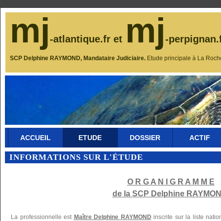
mj
mj
-atlantique.fr et
-perpignan.
SCP Delphine RAYMOND, Mandataire Judiciaire.
Etude principale à La Roch
ACCUEIL
ETUDE
DOSSIER
ACTIF
INFORMATIONS SUR L'ÉTUDE
O R G A N I G R A M M E
de la SCP Delphine RAYMON
La professionnelle est
Maître Delphine RAYMOND
inscrite sur la liste nat