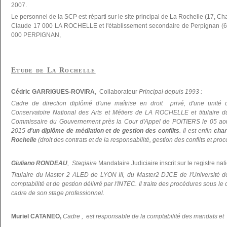
2007.
Le personnel de la SCP est réparti sur le site principal de La Rochelle (17, C
Claude 17 000 LA ROCHELLE et l'établissement secondaire de Perpignan (66
000 PERPIGNAN,
Etude de La Rochelle
Cédric GARRIGUES-ROVIRA
, Collaborateur
Principal depuis 1993 :
Cadre de direction diplômé d'une maîtrise en droit privé, d'une unité 
Conservatoire National des Arts et Métiers de LA ROCHELLE et titulaire du 
Commissaire du Gouvernement près la Cour d'Appel de POITIERS le 05 ao
2015
d'un diplôme de médiation et de gestion des conflits
. Il est enfin
char
Rochelle
(droit des contrats et de la responsabilité, gestion des conflits et pr
Giuliano RONDEAU
, Stagiaire
Mandataire Judiciaire inscrit sur le registre nati
Titulaire du Master 2 ALED de LYON III, du Master2 DJCE de l'Universi
comptabilité et de gestion délivré par l'INTEC. Il traite des procédures sous le
cadre de son stage professionnel.
Muriel CATANEO,
Cadre , est responsable de la comptabilité des mandats et d