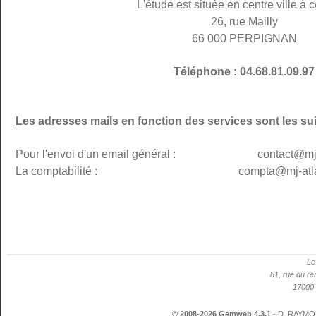
L'étude est située en centre ville à c
26, rue Mailly
66 000 PERPIGNAN
Téléphone : 04.68.81.09.97
Les adresses mails en fonction des services sont les su
Pour l'envoi d'un email général : contact@mj-p
La comptabilité : compta@mj-atlanti
Le
81, rue du re
17000 
© 2008-2026 Gemweb 4.3.1
- D. RAYMON