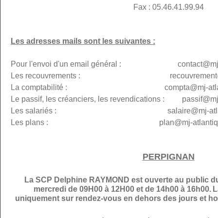
Fax : 05.46.41.99.94
Les adresses mails sont les suivantes :
Pour l'envoi d'un email général : contact@mj-at
Les recouvrements : recouvremen
La comptabilité : compta@
mj-atl
Le passif, les créanciers, les revendications : passif@
mj
Les salariés : salaire@mj-atlanti
Les plans :
plan@
mj-atlantiq
PERPIGNAN
La SCP Delphine RAYMOND est ouverte au public du 
mercredi de 09H00 à 12H00 et de 14h00 à 16h00.
L
uniquement sur rendez-vous en dehors des jours et hor