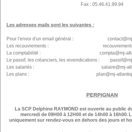
Fax : 05.46.41.99.94
Les adresses mails sont les suivantes :
Pour l'envoi d'un email général : contact@mj-at
Les recouvrements : recouvremen
La comptabilité : compta@
mj-atl
Le passif, les créanciers, les revendications : passif@
mj
Les salariés : salaire@mj-atlanti
Les plans :
plan@
mj-atlantiq
PERPIGNAN
La SCP Delphine RAYMOND est ouverte au public du 
mercredi de 09H00 à 12H00 et de 14h00 à 16h00.
L
uniquement sur rendez-vous en dehors des jours et hor