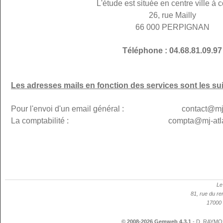
L'étude est située en centre ville à c
26, rue Mailly
66 000 PERPIGNAN
Téléphone : 04.68.81.09.97
Les adresses mails en fonction des services sont les su
Pour l'envoi d'un email général : contact@mj-p
La comptabilité : compta@mj-atlanti
Le
81, rue du re
17000 
© 2008-2026 Gemweb 4.3.1
- D. RAYMON