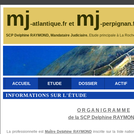
mj
mj
-atlantique.fr et
-perpignan.
SCP Delphine RAYMOND, Mandataire Judiciaire.
Etude principale à La Roch
ACCUEIL
ETUDE
DOSSIER
ACTIF
INFORMATIONS SUR L'ÉTUDE
O R G A N I G R A M M E
de la SCP Delphine RAYMON
La professionnelle est
Maître Delphine RAYMOND
inscrite sur la liste nat