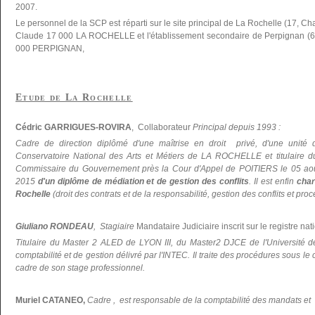
2007.
Le personnel de la SCP est réparti sur le site principal de La Rochelle (17, C
Claude 17 000 LA ROCHELLE et l'établissement secondaire de Perpignan (66
000 PERPIGNAN,
Etude de La Rochelle
Cédric GARRIGUES-ROVIRA
, Collaborateur
Principal depuis 1993 :
Cadre de direction diplômé d'une maîtrise en droit privé, d'une unité 
Conservatoire National des Arts et Métiers de LA ROCHELLE et titulaire du 
Commissaire du Gouvernement près la Cour d'Appel de POITIERS le 05 ao
2015
d'un diplôme de médiation et de gestion des conflits
. Il est enfin
char
Rochelle
(droit des contrats et de la responsabilité, gestion des conflits et pr
Giuliano RONDEAU
, Stagiaire
Mandataire Judiciaire inscrit sur le registre nati
Titulaire du Master 2 ALED de LYON III, du Master2 DJCE de l'Universi
comptabilité et de gestion délivré par l'INTEC. Il traite des procédures sous le
cadre de son stage professionnel.
Muriel CATANEO,
Cadre , est responsable de la comptabilité des mandats et d