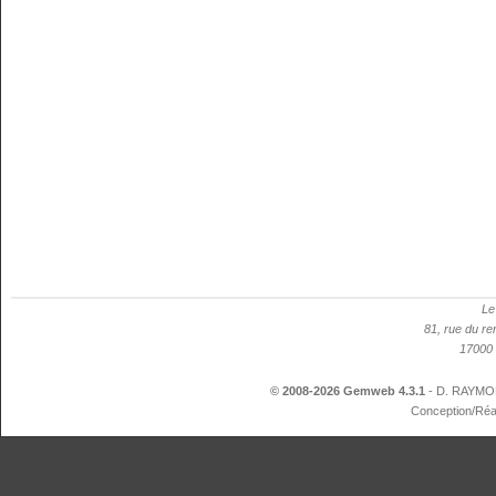
Le
81, rue du re
17000 
© 2008-2026 Gemweb 4.3.1
- D. RAYMON
Conception/Réa