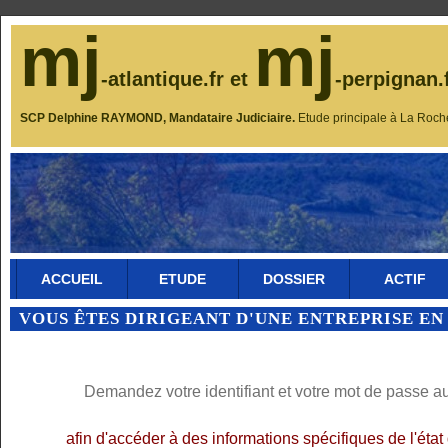
mj
mj
-atlantique.fr et
-perpignan.
SCP Delphine RAYMOND, Mandataire Judiciaire.
Etude principale à La Roch
ACCUEIL
ETUDE
DOSSIER
ACTIF
VOUS ÊTES DIRIGEANT D'UNE ENTREPRISE EN
Demandez votre identifiant et votre mot de passe a
afin d'accéder à des informations spécifiques de l'éta