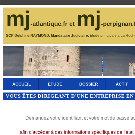
mj
mj
-atlantique.fr et
-perpignan.
SCP Delphine RAYMOND, Mandataire Judiciaire.
Etude principale à La Roch
ACCUEIL
ETUDE
DOSSIER
ACTIF
VOUS ÊTES DIRIGEANT D'UNE ENTREPRISE EN
Demandez votre identifiant et votre mot de passe a
afin d'accéder à des informations spécifiques de l'éta