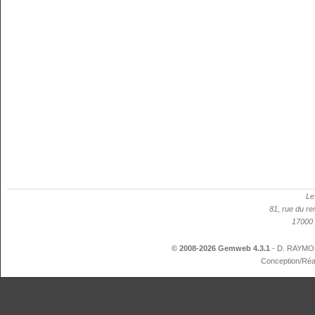
Le
81, rue du re
17000 
© 2008-2026 Gemweb 4.3.1
- D. RAYMON
Conception/Réa