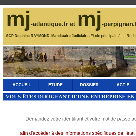
mj
mj
-atlantique.fr et
-perpignan.
SCP Delphine RAYMOND, Mandataire Judiciaire.
Etude principale à La Roch
ACCUEIL
ETUDE
DOSSIER
ACTIF
VOUS ÊTES DIRIGEANT D'UNE ENTREPRISE EN
Demandez votre identifiant et votre mot de passe a
afin d'accéder à des informations spécifiques de l'éta