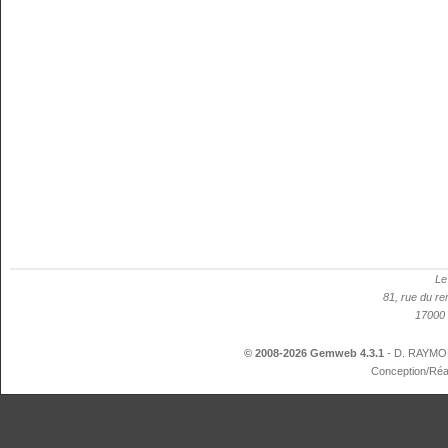
Le
81, rue du re
17000 
© 2008-2026 Gemweb 4.3.1
- D. RAYMON
Conception/Réa