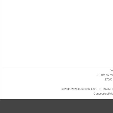
Le
81, rue du re
17000 
© 2008-2026 Gemweb 4.3.1
- D. RAYMON
Conception/Réa