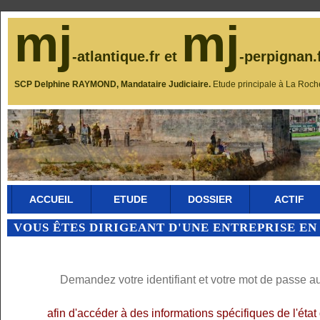
mj
mj
-atlantique.fr et
-perpignan.
SCP Delphine RAYMOND, Mandataire Judiciaire.
Etude principale à La Roch
ACCUEIL
ETUDE
DOSSIER
ACTIF
VOUS ÊTES DIRIGEANT D'UNE ENTREPRISE EN
Demandez votre identifiant et votre mot de passe a
afin d'accéder à des informations spécifiques de l'éta