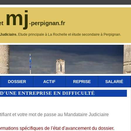
mj
et
-perpignan.fr
udiciaire.
Etude principale à La Rochelle et étude secondaire à Perpignan.
DOSSIER
ACTIF
REPRISE
SALARIÉ
D'UNE ENTREPRISE EN DIFFICULTÉ
fiant et votre mot de passe au Mandataire Judiciaire
ormations spécifiques de l'état d'avancement du dossier.