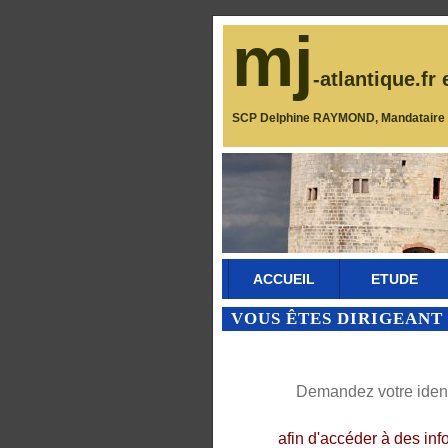
mj
-atlantique.fr 
SCP Delphine RAYMOND, Mandataire J
ACCUEIL
ETUDE
VOUS ÊTES DIRIGEANT 
Demandez votre identi
afin d'accéder à des inf