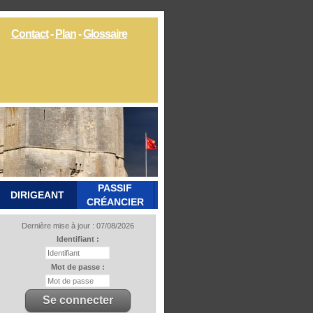
Contact
-
Plan
-
Glossaire
PASSIF
DIRIGEANT
CRÉANCIER
Dernière mise à jour : 07/08/2026
Identifiant :
Mot de passe :