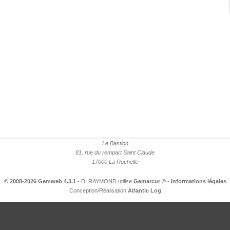
Le Bastion
81, rue du rempart Saint Claude
17000 La Rochelle
© 2008-2026 Gemweb 4.3.1
- D. RAYMOND utilise
Gemarcur ©
-
Informations légales
Conception/Réalisation
Atlantic Log