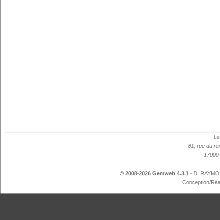
Le
81, rue du re
17000 
© 2008-2026 Gemweb 4.3.1
- D. RAYMON
Conception/Réa