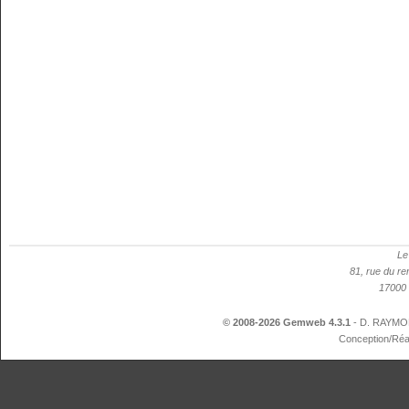
Le
81, rue du re
17000 
© 2008-2026 Gemweb 4.3.1
- D. RAYMON
Conception/Réa