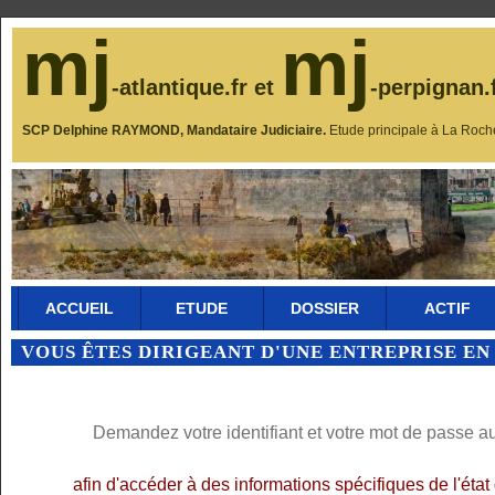
mj
mj
-atlantique.fr et
-perpignan.
SCP Delphine RAYMOND, Mandataire Judiciaire.
Etude principale à La Roch
ACCUEIL
ETUDE
DOSSIER
ACTIF
VOUS ÊTES DIRIGEANT D'UNE ENTREPRISE EN
Demandez votre identifiant et votre mot de passe a
afin d'accéder à des informations spécifiques de l'éta