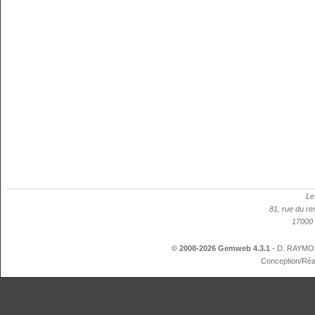
Le
81, rue du re
17000 
© 2008-2026 Gemweb 4.3.1
- D. RAYMON
Conception/Réa