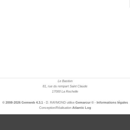
Le Bastion
81, rue du rempart Saint Claude
17000 La Rochelle
© 2008-2026 Gemweb 4.3.1
- D. RAYMOND utilise
Gemarcur ©
-
Informations légales
Conception/Réalisation
Atlantic Log