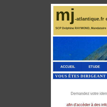
mj
-atlantique.fr 
SCP Delphine RAYMOND, Mandataire J
ACCUEIL
ETUDE
VOUS ÊTES DIRIGEANT 
Demandez votre identi
afin d'accéder à des inf