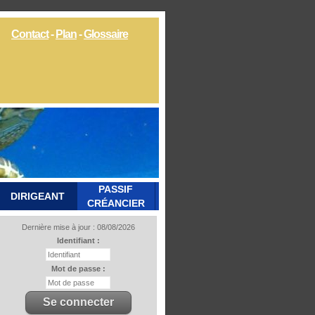
Contact
-
Plan
-
Glossaire
PASSIF
DIRIGEANT
CRÉANCIER
Dernière mise à jour : 08/08/2026
Identifiant :
Mot de passe :